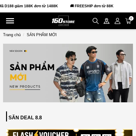
 D188 giảm 188K đơn từ 1488K
🚚 FREESHIP đơn từ 88K
0
Trang chủ
SẢN PHẨM MỚI
SĂN DEAL 8.8