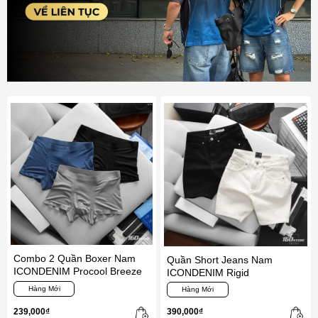
Combo 2 Quần Boxer Nam
Quần Short Jeans Nam
ICONDENIM Procool Breeze
ICONDENIM Rigid
Hàng Mới
Hàng Mới
239,000₫
390,000₫