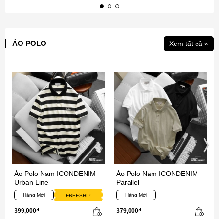
ÁO POLO
Xem tất cả »
Áo Polo Nam ICONDENIM
Áo Polo Nam ICONDENIM
Urban Line
Parallel
Hàng Mới
Hàng Mới
FREESHIP
399,000₫
379,000₫