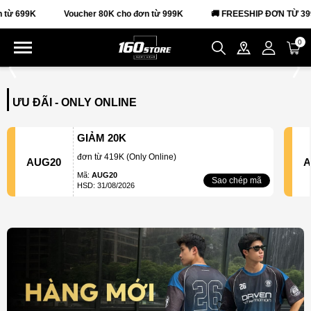
Voucher 80K cho đơn từ 999K
🚚 FREESHIP ĐƠN TỪ 399K
0
ƯU ĐÃI - ONLY ONLINE
GIẢM 20K
đơn từ 419K (Only Online)
AUG20
A
Mã:
AUG20
Sao chép mã
HSD: 31/08/2026