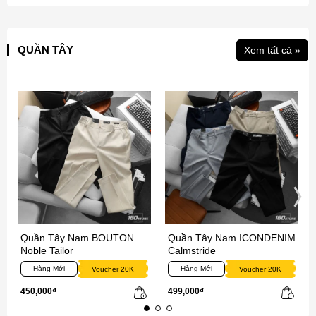
QUẦN TÂY
Xem tất cả »
Quần Tây Nam BOUTON
Quần Tây Nam ICONDENIM
Noble Tailor
Calmstride
Hàng Mới
Hàng Mới
Voucher 20K
Voucher 20K
450,000₫
499,000₫