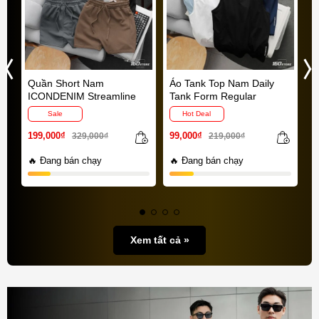
Quần Short Nam
Áo Tank Top Nam Daily
S
e
ICONDENIM Streamline
Tank Form Regular
C
Sale
Hot Deal
1
199,000₫
99,000₫
329,000₫
219,000₫
🔥 Đang bán chạy
🔥 Đang bán chạy

Xem tất cả »