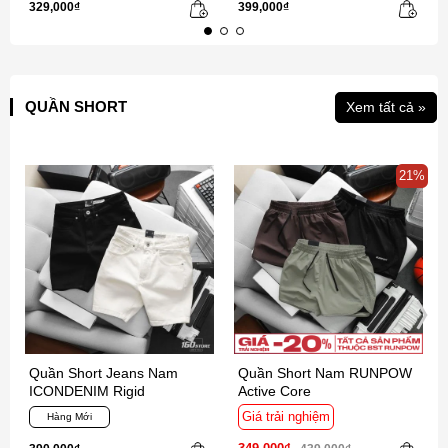
329,000₫
399,000₫
QUẦN SHORT
Xem tất cả »
21%
Quần Short Jeans Nam
Quần Short Nam RUNPOW
ICONDENIM Rigid
Active Core
Giá trải nghiệm
Hàng Mới