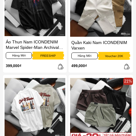
Áo Thun Nam ICONDENIM
Quần Kaki Nam ICONDENIM
Marvel Spider-Man Archival
Varxen
Power
Hàng Mới
FREESHIP
Hàng Mới
Voucher 20K
399,000₫
499,000₫
21%