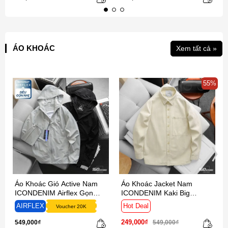
ÁO KHOÁC
Xem tất cả »
55%
Áo Khoác Gió Active Nam
Áo Khoác Jacket Nam
ICONDENIM Airflex Gọn
ICONDENIM Kaki Big
Nhẹ Linh Hoạt
Pocket Form Relax
AIRFLEX
Hot Deal
Voucher 20K
249,000₫
549,000₫
549,000₫