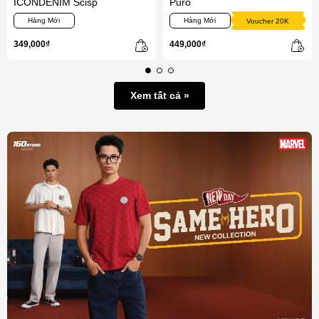
ICONDENIM Scisp
Puro
Hàng Mới
Hàng Mới
Voucher 20K
349,000₫
449,000₫
Xem tất cả »