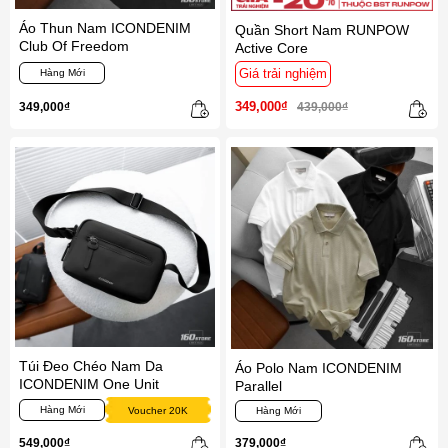
Áo Thun Nam ICONDENIM
Quần Short Nam RUNPOW
Club Of Freedom
Active Core
Giá trải nghiệm
Hàng Mới
349,000₫
349,000₫
439,000₫
Túi Đeo Chéo Nam Da
Áo Polo Nam ICONDENIM
ICONDENIM One Unit
Parallel
Hàng Mới
Voucher 20K
Hàng Mới
549,000₫
379,000₫