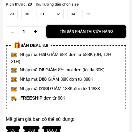
Kích thước:
29
Hướng dẫn chọn size
29
30
31
32
34
36
TÌM SẢN PHẨM TẠI CỬA HÀNG
SĂN DEAL 8.8
Nhập mã
F88
GIẢM 88K đơn từ 588K (0H, 12H,
21H)
Nhập mã
D8
GIẢM 8% mọi đơn (tối đa 30K)
Nhập mã
D88
GIẢM 88K đơn từ 888K
Nhập mã
D188
GIẢM 188K đơn từ 1488K
FREESHIP
đơn từ 88K
Mã giảm giá bạn có thể sử dụng:
D8
D88
D188