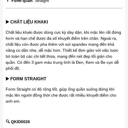
Form quần
: Straight
▶️ CHẤT LIỆU KHAKI
Chất liệu khaki được dùng cực kỳ dày dặn, khi mặc lên rất đứng
form và hạn chế được đa số khuyết điểm trên chân. Ngoài ra,
chất liệu còn được pha thêm với sợi spandex mang đến khả
năng co dãn nhẹ, dễ mặc hơn. Thiết kế đơn giản với việc lược
bỏ toàn bộ các chi tiết thừa, mang đến nét đẹp tối giản cho
quần. Có đến 3 gam màu trung tính là Đen, Kem và Be cực dễ
phối đồ.
▶️ FORM STRAIGHT
Form Straight có độ rộng tốt, giúp ống quần suông đứng khi
mặc lên người đồng thời che được rất nhiều khuyết điểm cho
anh em.
🔍 QKID0026