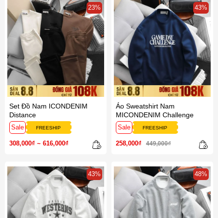
23%
43%
Set Đồ Nam ICONDENIM
Áo Sweatshirt Nam
Distance
MICONDENIM Challenge
Sale
Sale
FREESHIP
FREESHIP
258,000₫
308,000₫ ~ 616,000₫
449,000₫
43%
48%