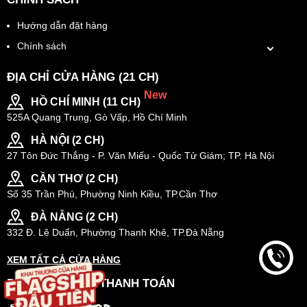
ấm mà còn giúp bạn có những set đồ cá tính. Dưới đây là một
số cách phối đồ cực chất với áo nỉ.
Hướng dẫn đặt hàng
Áo nỉ Sweater và áo sơ mi
Chính sách
Đây là sự kết hợp cổ điển nhưng không bao giờ lỗi mốt. Áo
ĐỊA CHỈ CỬA HÀNG (21 CH)
khoác Sweater với áo sơ mi tạo nên phong cách layering đầy ấn
New
HỒ CHÍ MINH (11 CH)
tượng. Bạn có thể chọn áo Sweater trơn hoặc họa tiết, kết hợp
cùng áo sơ mi trắng basic hoặc họa tiết để tạo điểm nhấn.
525A Quang Trung, Gò Vấp, Hồ Chí Minh
HÀ NỘI (2 CH)
27 Tôn Đức Thắng - P. Văn Miếu - Quốc Tử Giám; TP. Hà Nội
CẦN THƠ (2 CH)
Số 35 Trần Phú, Phường Ninh Kiều, TP.Cần Thơ
ĐÀ NẴNG (2 CH)
332 Đ. Lê Duẩn, Phường Thanh Khê, TP.Đà Nẵng
XEM TẤT CẢ CỬA HÀNG
PHƯƠNG THỨC THANH TOÁN