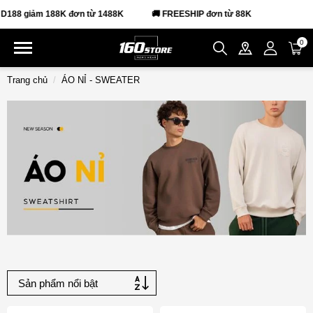
88 giảm 188K đơn từ 1488K
🚚 FREESHIP đơn từ 88K
0
Trang chủ
ÁO NỈ - SWEATER