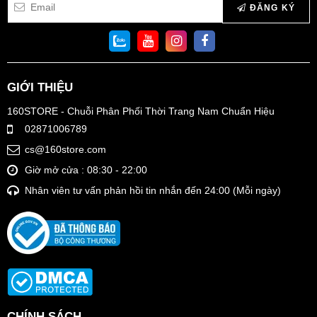
ĐĂNG KÝ
GIỚI THIỆU
160STORE - Chuỗi Phân Phối Thời Trang Nam Chuẩn Hiệu
02871006789
cs@160store.com
Giờ mở cửa : 08:30 - 22:00
Nhân viên tư vấn phản hồi tin nhắn đến 24:00 (Mỗi ngày)
Áo Sweater có thiết kế chui đầu, dài tay, không mũ và bo thun ở
cổ tay, cổ áo, gấu áo
Cách phối đồ cùng áo
Sweater cực chất
Là món đồ "must-have" cho mùa thu đông, áo nỉ không chỉ giữ
CHÍNH SÁCH