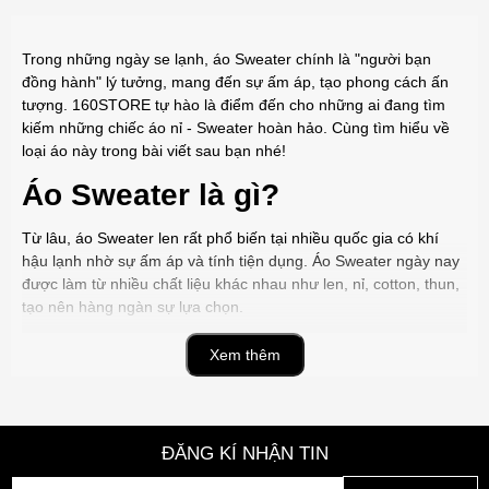
Trong những ngày se lạnh, áo Sweater chính là "người bạn
đồng hành" lý tưởng, mang đến sự ấm áp, tạo phong cách ấn
tượng. 160STORE tự hào là điểm đến cho những ai đang tìm
kiếm những chiếc áo nỉ - Sweater hoàn hảo. Cùng tìm hiểu về
loại áo này trong bài viết sau bạn nhé!
Áo Sweater là gì?
Từ lâu, áo Sweater len rất phổ biến tại nhiều quốc gia có khí
hậu lạnh nhờ sự ấm áp và tính tiện dụng. Áo Sweater ngày nay
được làm từ nhiều chất liệu khác nhau như len, nỉ, cotton, thun,
tạo nên hàng ngàn sự lựa chọn.
Đặc trưng của áo Sweater là thiết kế chui đầu, dài tay, không có
Xem thêm
mũ, bo thun ở cổ tay, cổ áo và gấu áo. Đặc điểm không mũ này
của áo nỉ Sweater cũng là dấu hiệu để phân biệt với áo hoodie.
Với sự đa dạng về màu sắc, họa tiết và kiểu dáng, áo Sweater
dễ dàng phối hợp với nhiều trang phục khác nhau.
ĐĂNG KÍ NHẬN TIN