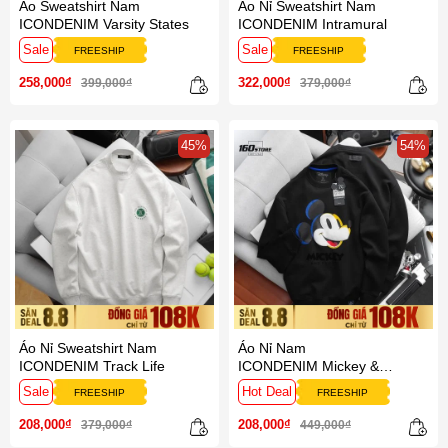
Áo Sweatshirt Nam
Áo Nỉ Sweatshirt Nam
ICONDENIM Varsity States
ICONDENIM Intramural
Sale
Sale
FREESHIP
FREESHIP
258,000₫
322,000₫
399,000₫
379,000₫
45%
54%
Áo Nỉ Sweatshirt Nam
Áo Nỉ Nam
ICONDENIM Track Life
ICONDENIM Mickey &
Friends Bring The Bold Form
Sale
Hot Deal
FREESHIP
FREESHIP
Regular
208,000₫
208,000₫
379,000₫
449,000₫