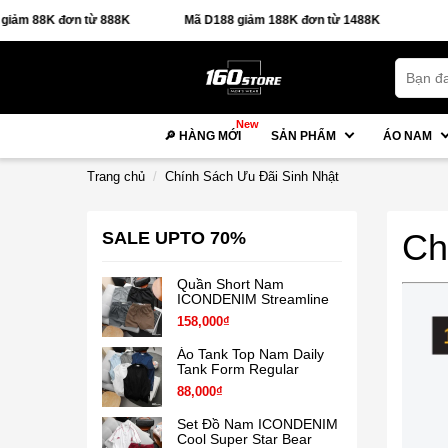
88K đơn từ 888K
Mã D188 giảm 188K đơn từ 1488K
🚚 FR
New
🔎 HÀNG MỚI
SẢN PHẨM
ÁO NAM
Trang chủ
Chính Sách Ưu Đãi Sinh Nhật
Ch
SALE UPTO 70%
Quần Short Nam
ICONDENIM Streamline
158,000₫
Áo Tank Top Nam Daily
Tank Form Regular
88,000₫
Set Đồ Nam ICONDENIM
Cool Super Star Bear