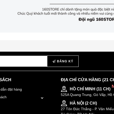
ĐĂNG KÝ
 SÁCH
ĐỊA CHỈ CỬA HÀNG (21 C
HỒ CHÍ MINH (11 CH)
dẫn đặt hàng
525A Quang Trung, Gò Vấp, Hồ 
sách
HÀ NỘI (2 CH)
27 Tôn Đức Thắng - P. Văn Miếu