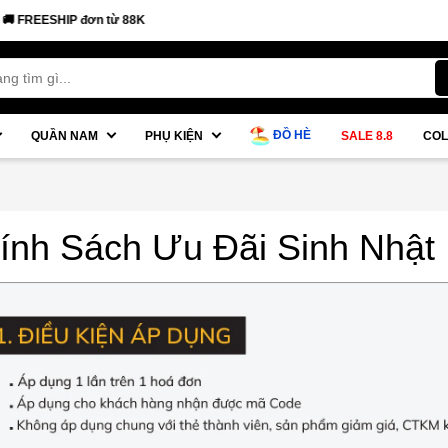
EESHIP đơn từ 88K
ĐỒ HÈ
QUẦN NAM
PHỤ KIỆN
SALE 8.8
COL
ính Sách Ưu Đãi Sinh Nhật