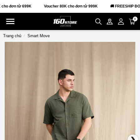
 đơn từ 699K
Voucher 80K cho đơn từ 999K
🚚 FREESHIP ĐƠN T
0
Trang chủ
Smart Move