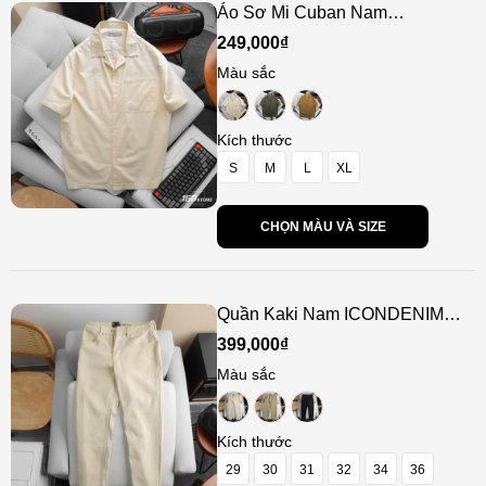
Áo Sơ Mi Cuban Nam
ICONDENIM Retro Style
249,000₫
Màu sắc
Kích thước
S
M
L
XL
CHỌN MÀU VÀ SIZE
Quần Kaki Nam ICONDENIM
DualPocket Edge Form Straight
399,000₫
Màu sắc
Kích thước
29
30
31
32
34
36