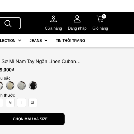
0
Cửa hàng
Đăng nhập
Giỏ hàng
LECTION
JEANS
TIN THỜI TRANG
 Sơ Mi Nam Tay Ngắn Linen Cuban
ONDENIM Sandrift
9,000₫
u sắc
ch thước
M
L
XL
CHỌN MÀU VÀ SIZE