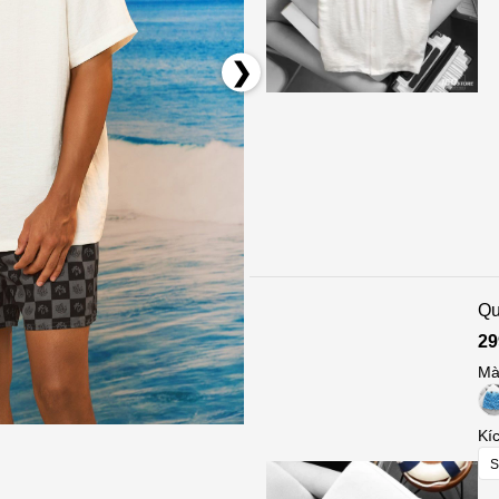
Qu
29
Mà
Kí
S