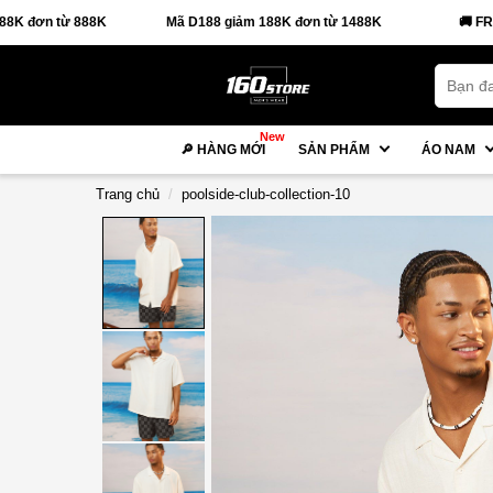
888K
Mã D188 giảm 188K đơn từ 1488K
🚚 FREESHIP đơn
New
🔎 HÀNG MỚI
SẢN PHẨM
ÁO NAM
Trang chủ
poolside-club-collection-10