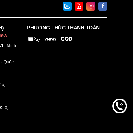
H)
PHƯƠNG THỨC THANH TOÁN
New
Chí Minh
 - Quốc
ều,
Khê,