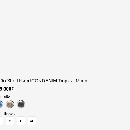
ần Short Nam ICONDENIM Tropical Mono
9,000₫
u sắc
ch thước
M
L
XL