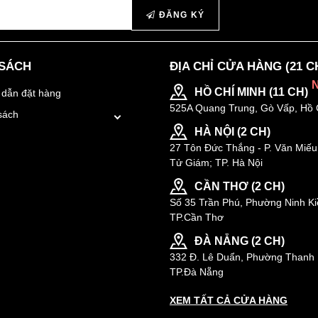
ĐĂNG KÝ
 SÁCH
ĐỊA CHỈ CỬA HÀNG (21 C
HỒ CHÍ MINH (11 CH)
dẫn đặt hàng
525A Quang Trung, Gò Vấp, Hồ 
sách
HÀ NỘI (2 CH)
27 Tôn Đức Thắng - P. Văn Miếu
Tử Giám; TP. Hà Nội
CẦN THƠ (2 CH)
Số 35 Trần Phú, Phường Ninh Ki
TP.Cần Thơ
ĐÀ NẴNG (2 CH)
332 Đ. Lê Duẩn, Phường Thanh 
TP.Đà Nẵng
XEM TẤT CẢ CỬA HÀNG