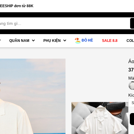
 từ 88K
ĐỒ HÈ
QUẦN NAM
PHỤ KIỆN
SALE 8.8
COL
Áo
IC
37
Mà
Kí
S