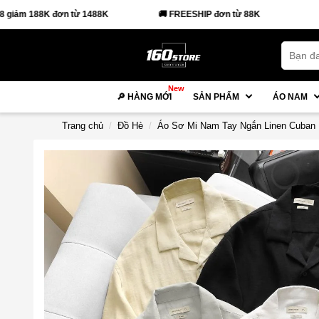
488K
🚚 FREESHIP đơn từ 88K
New
🔎 HÀNG MỚI
SẢN PHẨM
ÁO NAM
Trang chủ
Đồ Hè
Áo Sơ Mi Nam Tay Ngắn Linen Cuban