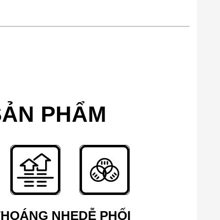
SẢN PHẨM
THOÁNG NHẸ
DỄ PHỐI