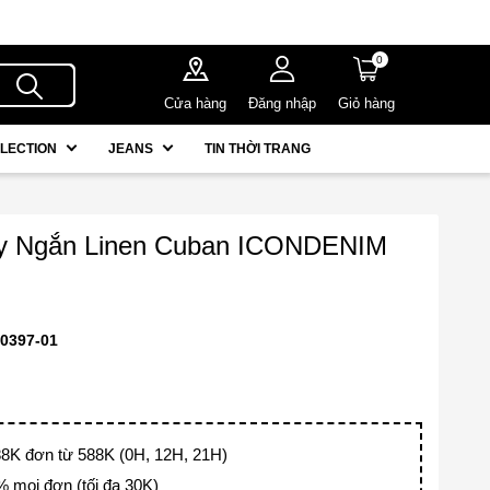
0
Cửa hàng
Đăng nhập
Giỏ hàng
LECTION
JEANS
TIN THỜI TRANG
y Ngắn Linen Cuban ICONDENIM
0397-01
K đơn từ 588K (0H, 12H, 21H)
mọi đơn (tối đa 30K)