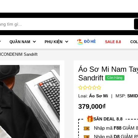
ĐỒ HÈ
QUẦN NAM
PHỤ KIỆN
SALE 8.8
COL
 ICONDENIM Sandrift
Áo Sơ Mi Nam Ta
Sandrift
Loại:
Áo Sơ Mi
|
MSP:
SMID
379,000₫
SĂN DEAL 8.8
Nhập mã
F88
GIẢM 88
Nhập mã
D8
GIẢM 8% 