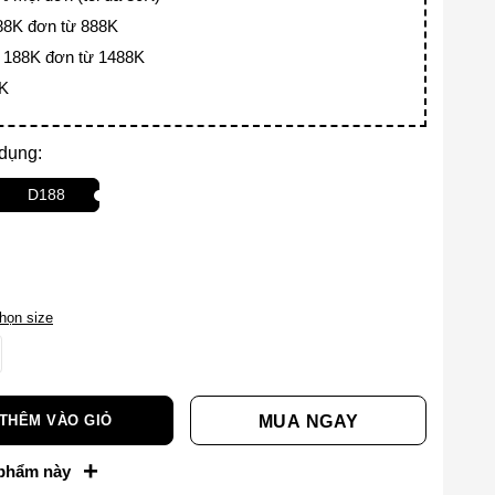
8K đơn từ 888K
188K đơn từ 1488K
8K
 dụng:
D188
họn size
THÊM VÀO GIỎ
MUA NGAY
+
 phẩm này