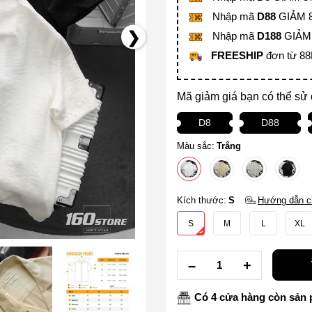
Nhập mã
D88
GIẢM 8
Nhập mã
D188
GIẢM 
FREESHIP
đơn từ 8
Mã giảm giá bạn có thể sử
D8
D88
Màu sắc:
Trắng
Kích thước:
S
Hướng dẫn c
S
M
L
XL
Có 4 cửa hàng còn sản