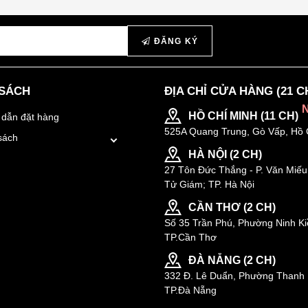
ĐĂNG KÝ
 SÁCH
ĐỊA CHỈ CỬA HÀNG (21 C
HỒ CHÍ MINH (11 CH)
dẫn đặt hàng
525A Quang Trung, Gò Vấp, Hồ 
sách
HÀ NỘI (2 CH)
27 Tôn Đức Thắng - P. Văn Miếu
Tử Giám; TP. Hà Nội
CẦN THƠ (2 CH)
Số 35 Trần Phú, Phường Ninh Ki
TP.Cần Thơ
ĐÀ NẴNG (2 CH)
332 Đ. Lê Duẩn, Phường Thanh 
TP.Đà Nẵng