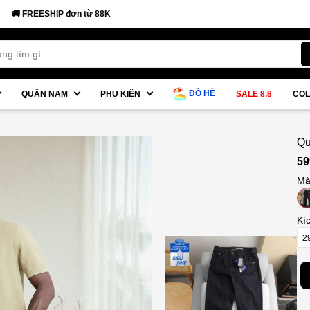
SHIP đơn từ 88K
ĐỒ HÈ
QUẦN NAM
PHỤ KIỆN
SALE 8.8
COL
Qu
Fi
59
Mà
Kí
2