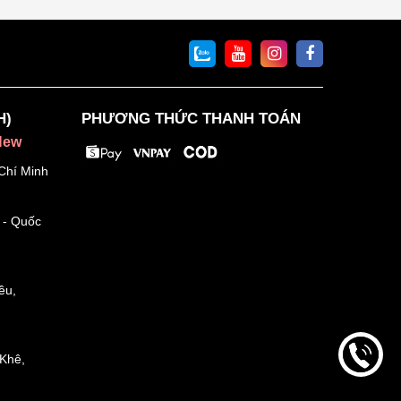
H)
PHƯƠNG THỨC THANH TOÁN
New
Chí Minh
 - Quốc
ều,
Khê,