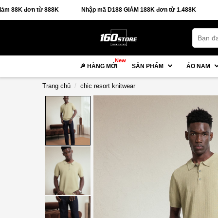
n từ 888K
Nhập mã D188 GIẢM 188K đơn từ 1.488K
🚚 FREE
New
🔎 HÀNG MỚI
SẢN PHẨM
ÁO NAM
Trang chủ
chic resort knitwear