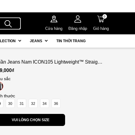
0
Cửa hàng
Đăng nhập
Giỏ hàng
LECTION
JEANS
TIN THỜI TRANG
ần Jeans Nam ICON105 Lightweight™ Straight
t Raw Indigo
9,000₫
u sắc
ch thước
9
30
31
32
34
36
VUI LÒNG CHỌN SIZE