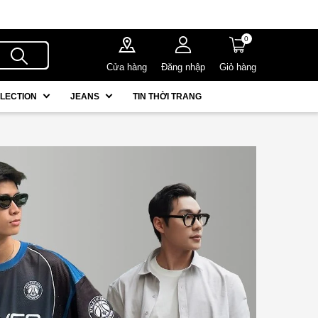
0
Cửa hàng
Đăng nhập
Giỏ hàng
LECTION
JEANS
TIN THỜI TRANG