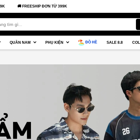
 TỪ 399K
ĐỒ HÈ
QUẦN NAM
PHỤ KIỆN
SALE 8.8
COL