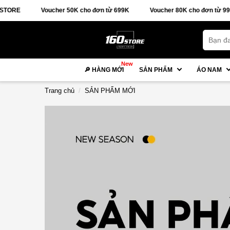
cho đơn từ 699K
Voucher 80K cho đơn từ 999K
🚚 FREESHIP ĐƠN
New
🔎 HÀNG MỚI
SẢN PHẨM
ÁO NAM
Trang chủ
SẢN PHẨM MỚI