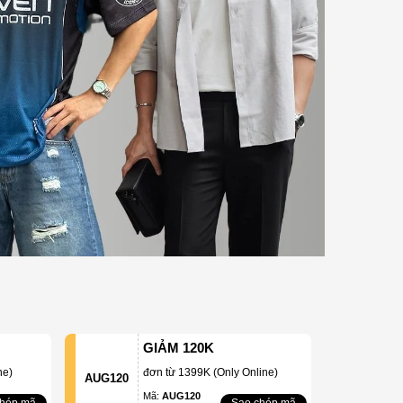
GIẢM 120K
ne)
đơn từ 1399K (Only Online)
AUG120
Mã:
AUG120
chép mã
Sao chép mã