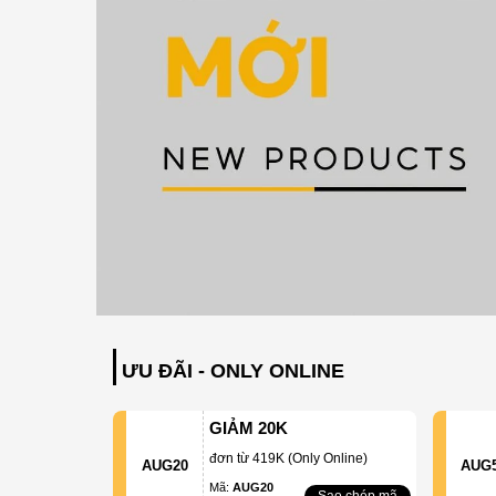
ƯU ĐÃI - ONLY ONLINE
GIẢM 20K
đơn từ 419K (Only Online)
AUG20
AUG
Mã:
AUG20
Sao chép mã