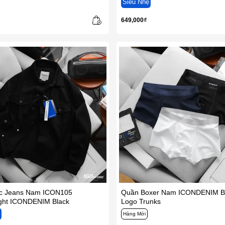
Siêu Nhẹ
649,000₫
c Jeans Nam ICON105
Quần Boxer Nam ICONDENIM B
ight ICONDENIM Black
Logo Trunks
ẹ
Hàng Mới