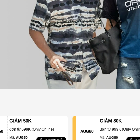
GIẢM 50K
GIẢM 80K
đơn từ 699K (Only Online)
đơn từ 999K (Only Onli
50
AUG80
Mã:
AUG50
Mã:
AUG80
Sao chép mã
Sao 