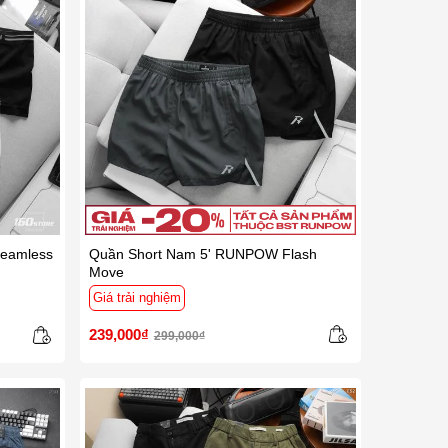
eamless
Quần Short Nam 5' RUNPOW Flash
Move
Giá trải nghiệm
239,000₫
299,000₫