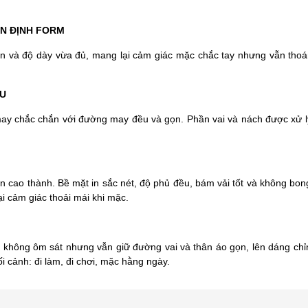
ỔN ĐỊNH FORM
ịn và độ dày vừa đủ, mang lại cảm giác mặc chắc tay nhưng vẫn thoá
ỀU
may chắc chắn với đường may đều và gọn. Phần vai và nách được xử lý
 in cao thành. Bề mặt in sắc nét, độ phủ đều, bám vải tốt và không bo
i cảm giác thoải mái khi mặc.
không ôm sát nhưng vẫn giữ đường vai và thân áo gọn, lên dáng chỉn
i cảnh: đi làm, đi chơi, mặc hằng ngày.