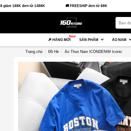
đơn từ 1488K
🚚 FREESHIP đơn từ 88K
New
🔎 HÀNG MỚI
SẢN PHẨM
ÁO NAM
Trang chủ
Đồ Hè
Áo Thun Nam ICONDENIM Iconic