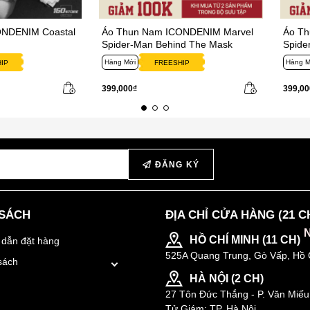
ONDENIM Coastal
Áo Thun Nam ICONDENIM Marvel
Áo T
Spider-Man Behind The Mask
Spide
Hàng Mới
Hàng M
IP
FREESHIP
399,000₫
399,00
ĐĂNG KÝ
 SÁCH
ĐỊA CHỈ CỬA HÀNG (21 C
HỒ CHÍ MINH (11 CH)
dẫn đặt hàng
525A Quang Trung, Gò Vấp, Hồ 
sách
HÀ NỘI (2 CH)
27 Tôn Đức Thắng - P. Văn Miếu
Tử Giám; TP. Hà Nội