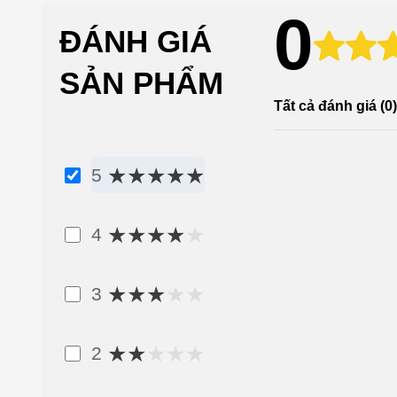
0
ĐÁNH GIÁ
SẢN PHẨM
Tất cả đánh giá
(0)
★
★
★
★
★
5
★
★
★
★
★
4
★
★
★
★
★
3
★
★
★
★
★
2