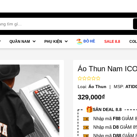
ĐỒ HÈ
QUẦN NAM
PHỤ KIỆN
SALE 8.8
COL
Áo Thun Nam ICO
Loại:
Áo Thun
|
MSP:
ATID
329,000₫
SĂN DEAL 8.8
Nhập mã
F88
GIẢM 88
Nhập mã
D8
GIẢM 8% 
Nhập mã
D88
GIẢM 8