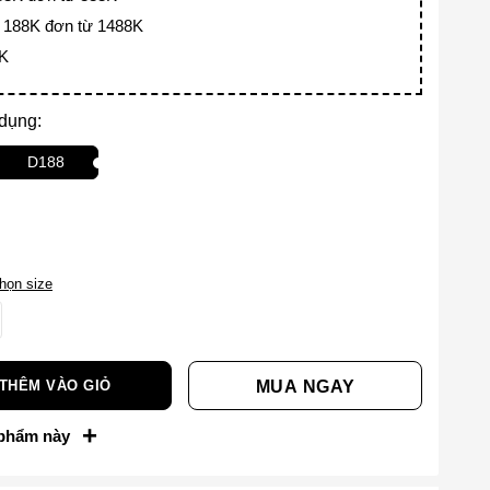
188K đơn từ 1488K
8K
 dụng:
D188
họn size
THÊM VÀO GIỎ
MUA NGAY
+
 phẩm này