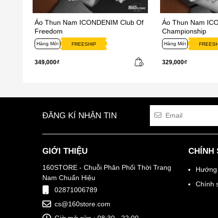
Áo Thun Nam ICONDENIM Club Of
Áo Thun Nam IC
Freedom
Championship
Hàng Mới
Hàng Mới
FREESHIP
FREESH
349,000₫
329,000₫
ĐĂNG KÍ NHẬN TIN
GIỚI THIỆU
CHÍNH
160STORE - Chuỗi Phân Phối Thời Trang
Hướng 
Nam Chuẩn Hiệu
Chính 
02871006789
cs@160store.com