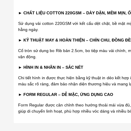
►
CHẤT LIỆU COTTON 220GSM – DÀY DẶN, MỀM MỊN, 
Sử dụng vải cotton 220GSM với kết cấu dệt chặt, bề mặt m
hằng ngày.
►
KỸ THUẬT MAY & HOÀN THIỆN – CHỈN CHU, ĐỒNG Đ
Cổ tròn sử dụng bo Rib bản 2.5cm, bo tiệp màu vải chính, 
vận động.
►
HÌNH IN & NHÃN IN – SẮC NÉT
Chi tiết hình in được thực hiện bằng kỹ thuật in dẻo kết hợp
màu sắc rõ ràng, đảm bảo nhận diện thương hiệu và mang lạ
►
FORM REGULAR – DỄ MẶC, ỨNG DỤNG CAO
Form Regular được cân chỉnh theo hướng thoải mái vừa đủ, 
giúp di chuyển linh hoạt, phù hợp nhiều vóc dáng và nhiều bố