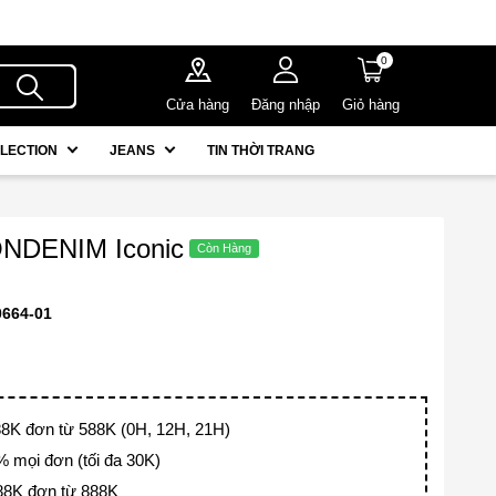
0
Cửa hàng
Đăng nhập
Giỏ hàng
LECTION
JEANS
TIN THỜI TRANG
NDENIM Iconic
0664-01
K đơn từ 588K (0H, 12H, 21H)
mọi đơn (tối đa 30K)
8K đơn từ 888K