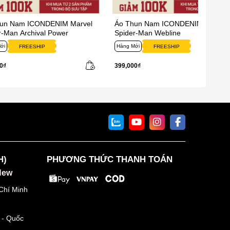
hun Nam ICONDENIM Marvel
Áo Thun Nam ICONDENIM Marvel
r-Man Archival Power
Spider-Man Webline
ới
Hàng Mới
FREESHIP
FREESHIP
0₫
399,000₫
H)
PHƯƠNG THỨC THANH TOÁN
New
Chí Minh
 - Quốc