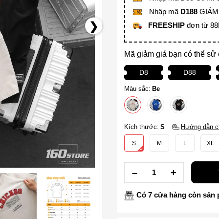
Nhập mã
D188
GIẢM 
FREESHIP
đơn từ 8
Mã giảm giá bạn có thể sử
D8
D88
Màu sắc:
Be
Kích thước:
S
Hướng dẫn c
S
M
L
XL
Có 7 cửa hàng còn sản