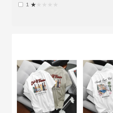
★
★
★
★
★
1