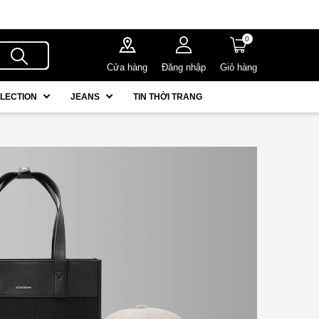
0
Cửa hàng
Đăng nhập
Giỏ hàng
LECTION
JEANS
TIN THỜI TRANG