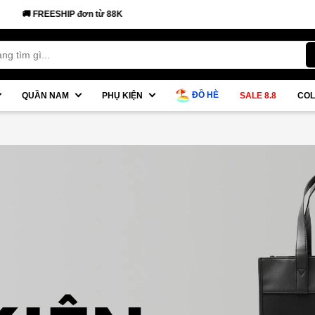
FREESHIP đơn từ 88K
ĐỒ HÈ
QUẦN NAM
PHỤ KIỆN
SALE 8.8
COL