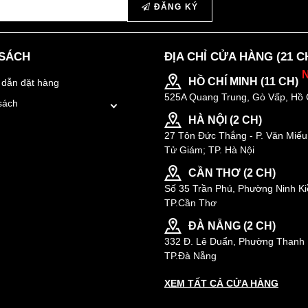
ĐĂNG KÝ
 SÁCH
ĐỊA CHỈ CỬA HÀNG (21 C
HỒ CHÍ MINH (11 CH)
dẫn đặt hàng
525A Quang Trung, Gò Vấp, Hồ 
sách
HÀ NỘI (2 CH)
27 Tôn Đức Thắng - P. Văn Miếu
Tử Giám; TP. Hà Nội
CẦN THƠ (2 CH)
Số 35 Trần Phú, Phường Ninh Ki
TP.Cần Thơ
ĐÀ NẴNG (2 CH)
332 Đ. Lê Duẩn, Phường Thanh 
TP.Đà Nẵng
XEM TẤT CẢ CỬA HÀNG