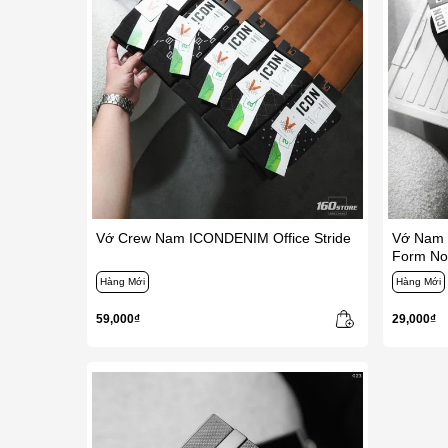
Vớ Crew Nam ICONDENIM Office Stride
Vớ Nam 
Form N
Hàng Mới
Hàng Mới
59,000₫
29,000₫