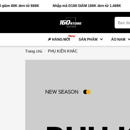
K đơn từ 888K
Nhập mã D188 GIẢM 188K đơn từ 1.488K
🚚 
New
🔎 HÀNG MỚI
SẢN PHẨM
ÁO NAM
Trang chủ
PHỤ KIỆN KHÁC