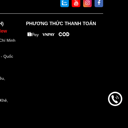
H)
PHƯƠNG THỨC THANH TOÁN
New
Chí Minh
 - Quốc
ều,
Khê,