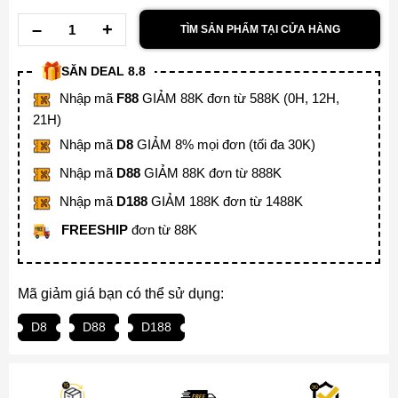
TÌM SẢN PHẨM TẠI CỬA HÀNG
SĂN DEAL 8.8
Nhập mã
F88
GIẢM 88K đơn từ 588K (0H, 12H,
21H)
Nhập mã
D8
GIẢM 8% mọi đơn (tối đa 30K)
Nhập mã
D88
GIẢM 88K đơn từ 888K
Nhập mã
D188
GIẢM 188K đơn từ 1488K
FREESHIP
đơn từ 88K
Mã giảm giá bạn có thể sử dụng:
D8
D88
D188