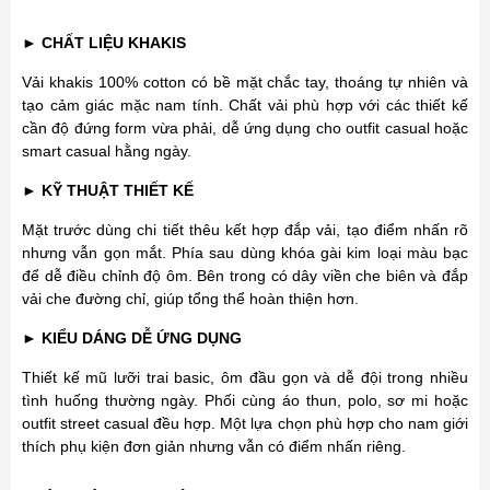
► CHẤT LIỆU KHAKIS
Vải khakis 100% cotton có bề mặt chắc tay, thoáng tự nhiên và
tạo cảm giác mặc nam tính. Chất vải phù hợp với các thiết kế
cần độ đứng form vừa phải, dễ ứng dụng cho outfit casual hoặc
smart casual hằng ngày.
► KỸ THUẬT THIẾT KẾ
Mặt trước dùng chi tiết thêu kết hợp đắp vải, tạo điểm nhấn rõ
nhưng vẫn gọn mắt. Phía sau dùng khóa gài kim loại màu bạc
để dễ điều chỉnh độ ôm. Bên trong có dây viền che biên và đắp
vải che đường chỉ, giúp tổng thể hoàn thiện hơn.
► KIỂU DÁNG DỄ ỨNG DỤNG
Thiết kế mũ lưỡi trai basic, ôm đầu gọn và dễ đội trong nhiều
tình huống thường ngày. Phối cùng áo thun, polo, sơ mi hoặc
outfit street casual đều hợp. Một lựa chọn phù hợp cho nam giới
thích phụ kiện đơn giản nhưng vẫn có điểm nhấn riêng.