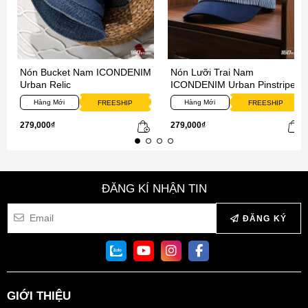
Nón Bucket Nam ICONDENIM
Nón Lưỡi Trai Nam
Urban Relic
ICONDENIM Urban Pinstripe
Hàng Mới
Hàng Mới
FREESHIP
FREESHIP
279,000₫
279,000₫
ĐĂNG KÍ NHẬN TIN
ĐĂNG KÝ
GIỚI THIỆU