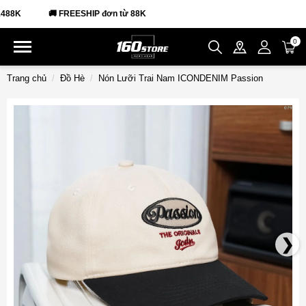
8K
🚚 FREESHIP đơn từ 88K
0
Trang chủ
Đồ Hè
Nón Lưỡi Trai Nam ICONDENIM Passion