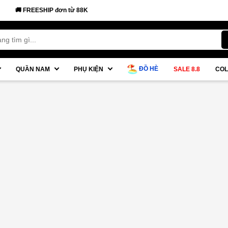
🚚 FREESHIP đơn từ 88K
ĐỒ HÈ
QUẦN NAM
PHỤ KIỆN
SALE 8.8
COL