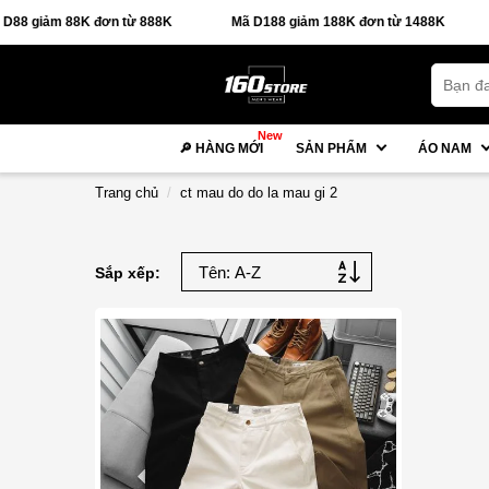
 giảm 88K đơn từ 888K
Mã D188 giảm 188K đơn từ 1488K
New
🔎 HÀNG MỚI
SẢN PHẨM
ÁO NAM
Trang chủ
ct mau do do la mau gi 2
Sắp xếp: