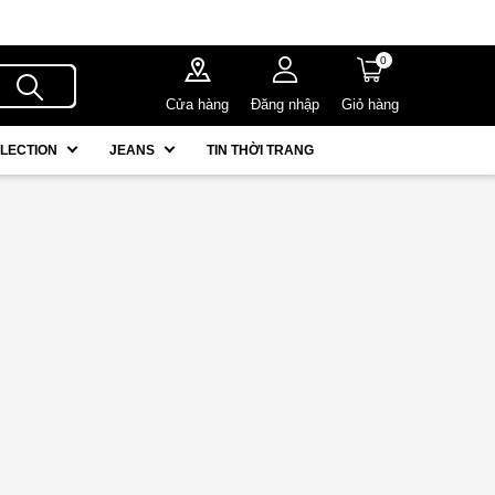
0
Cửa hàng
Đăng nhập
Giỏ hàng
LECTION
JEANS
TIN THỜI TRANG