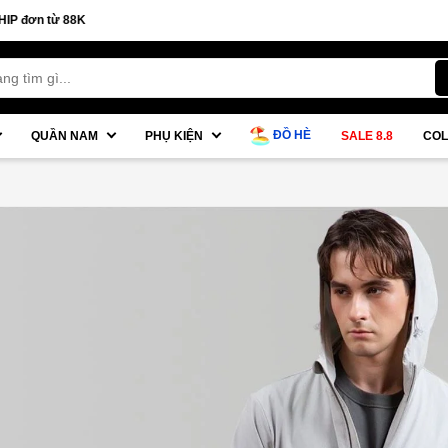
ĐỒ HÈ
QUẦN NAM
PHỤ KIỆN
SALE 8.8
COL