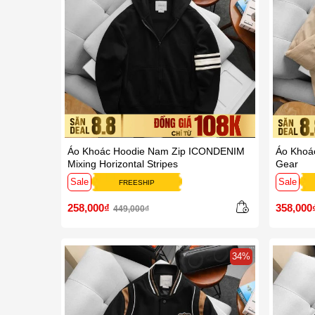
Áo Khoác Hoodie Nam Zip ICONDENIM
Áo Khoá
Mixing Horizontal Stripes
Gear
Sale
Sale
FREESHIP
258,000₫
358,000
449,000₫
34%