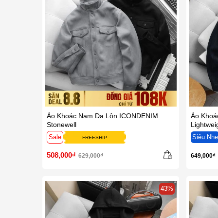
Áo Khoác Nam Da Lộn ICONDENIM
Áo Khoá
Stonewell
Lightwe
Sale
Siêu Nh
FREESHIP
508,000₫
649,000₫
629,000₫
43%