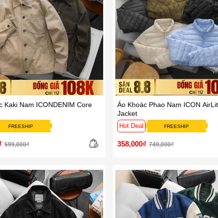
c Kaki Nam ICONDENIM Core
Áo Khoác Phao Nam ICON AirLit
Jacket
Hot Deal
FREESHIP
FREESHIP
₫
358,000₫
599,000₫
749,000₫