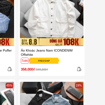
e Puffer
Áo Khoác Jeans Nam ICONDENIM
Offwhite
Sale
FREESHIP
358,000₫
599,000₫
45%
19%