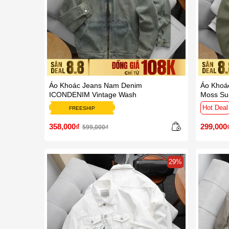
Áo Khoác Jeans Nam Denim
Áo Khoá
ICONDENIM Vintage Wash
Moss Su
Hot Deal
FREESHIP
358,000₫
299,000
599,000₫
29%