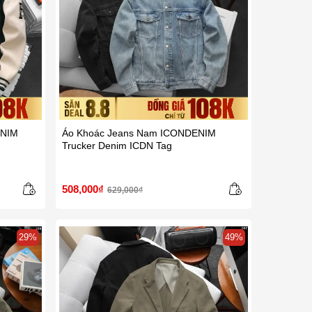
ENIM
Áo Khoác Jeans Nam ICONDENIM
Trucker Denim ICDN Tag
508,000₫
629,000₫
29%
49%