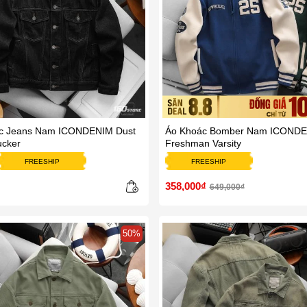
c Jeans Nam ICONDENIM Dust
Áo Khoác Bomber Nam ICOND
ucker
Freshman Varsity
FREESHIP
FREESHIP
358,000₫
649,000₫
50%