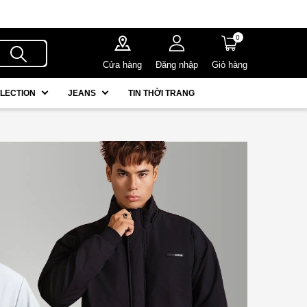
0
Cửa hàng
Đăng nhập
Giỏ hàng
LECTION
JEANS
TIN THỜI TRANG