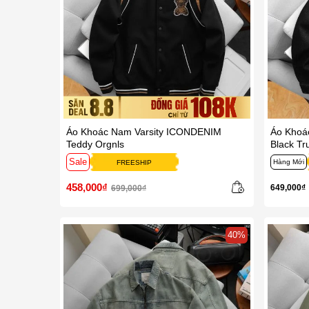
Áo Khoác Nam Varsity ICONDENIM
Áo Khoá
Teddy Orgnls
Black Tr
Sale
Hàng Mới
FREESHIP
458,000₫
649,000₫
699,000₫
40%