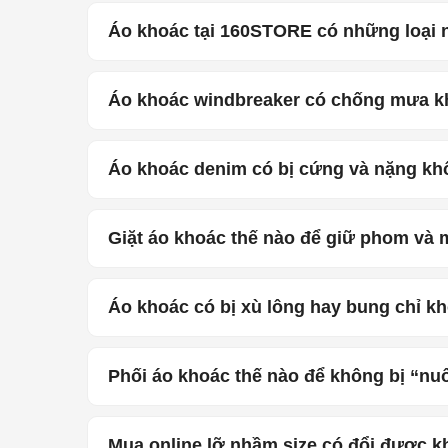
Áo khoác tại 160STORE có những loại 
Áo khoác windbreaker có chống mưa 
Áo khoác denim có bị cứng và nặng k
Giặt áo khoác thế nào để giữ phom và
Áo khoác có bị xù lông hay bung chỉ k
Phối áo khoác thế nào để không bị “nu
Mua online lỡ nhầm size có đổi được 