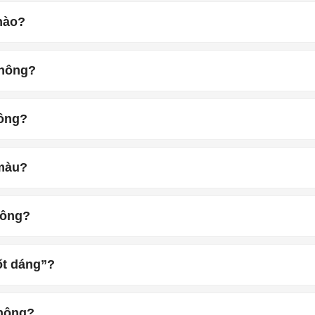
nào?
không?
hông?
 màu?
hông?
ốt dáng”?
không?