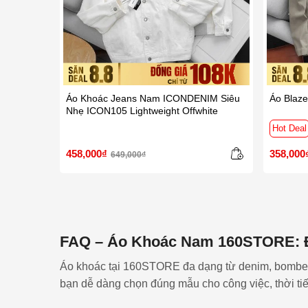
Áo Khoác Jeans Nam ICONDENIM Siêu
Áo Blaz
Nhẹ ICON105 Lightweight Offwhite
Hot Deal
458,000₫
358,000
649,000₫
FAQ – Áo Khoác Nam 160STORE: Đa
Áo khoác tại 160STORE đa dạng từ denim, bomber, 
bạn dễ dàng chọn đúng mẫu cho công việc, thời ti