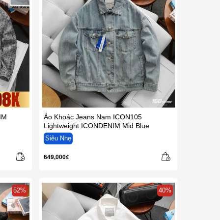
IM
Áo Khoác Jeans Nam ICON105
Lightweight ICONDENIM Mid Blue
Siêu Nhẹ
649,000₫
52%
40%