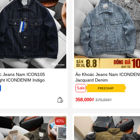
c Jeans Nam ICON105
Áo Khoác Jeans Nam ICONDEN
ight ICONDENIM Indigo
Jacquard Denim
ẹ
Sale
FREESHIP
358,000₫
579,000₫
40%