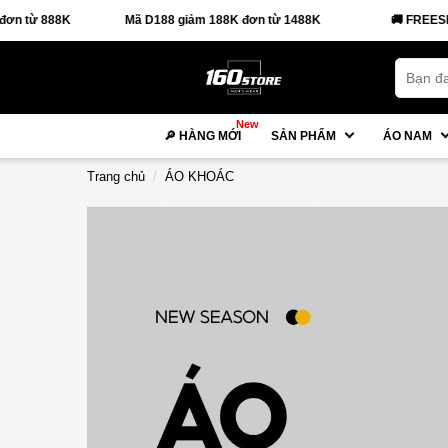
Mã D188 giảm 188K đơn từ 1488K
🚚 FREESHIP đơn từ 88K
New
🔎 HÀNG MỚI
SẢN PHẨM
ÁO NAM
Trang chủ
ÁO KHOÁC