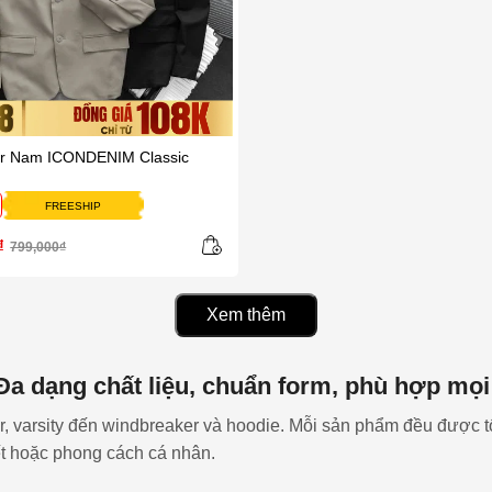
er Nam ICONDENIM Classic
FREESHIP
₫
799,000₫
Xem thêm
 dạng chất liệu, chuẩn form, phù hợp mọi
varsity đến windbreaker và hoodie. Mỗi sản phẩm đều được tố
ết hoặc phong cách cá nhân.