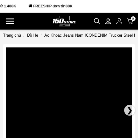
1.488K
🚚 FREESHIP đơn từ 88K
0
Trang chủ
Đồ Hè
Áo Khoác Jeans Nam ICONDENIM Trucker Steel M