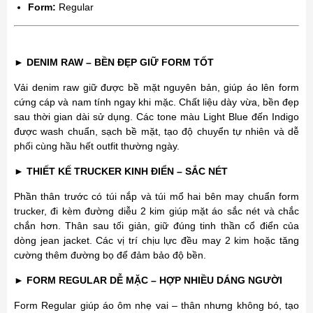
Form:
Regular
►
DENIM RAW – BỀN ĐẸP GIỮ FORM TỐT
Vải denim raw giữ được bề mặt nguyên bản, giúp áo lên form
cứng cáp và nam tính ngay khi mặc. Chất liệu dày vừa, bền đẹp
sau thời gian dài sử dụng. Các tone màu Light Blue đến Indigo
được wash chuẩn, sạch bề mặt, tạo độ chuyển tự nhiên và dễ
phối cùng hầu hết outfit thường ngày.
►
THIẾT KẾ TRUCKER KINH ĐIỂN – SẮC NÉT
Phần thân trước có túi nắp và túi mổ hai bên may chuẩn form
trucker, đi kèm đường diễu 2 kim giúp mặt áo sắc nét và chắc
chắn hơn. Thân sau tối giản, giữ đúng tinh thần cổ điển của
dòng jean jacket. Các vị trí chịu lực đều may 2 kim hoặc tăng
cường thêm đường bọ để đảm bảo độ bền.
►
FORM REGULAR DỄ MẶC – HỢP NHIỀU DÁNG NGƯỜI
Form Regular giúp áo ôm nhẹ vai – thân nhưng không bó, tạo