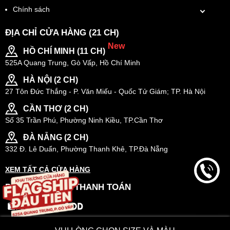
Chính sách
ĐỊA CHỈ CỬA HÀNG (21 CH)
New
HỒ CHÍ MINH (11 CH)
525A Quang Trung, Gò Vấp, Hồ Chí Minh
HÀ NỘI (2 CH)
27 Tôn Đức Thắng - P. Văn Miếu - Quốc Tử Giám; TP. Hà Nội
CẦN THƠ (2 CH)
Số 35 Trần Phú, Phường Ninh Kiều, TP.Cần Thơ
ĐÀ NẴNG (2 CH)
332 Đ. Lê Duẩn, Phường Thanh Khê, TP.Đà Nẵng
XEM TẤT CẢ CỬA HÀNG
PHƯƠNG THỨC THANH TOÁN
BẢN QUYỀN THUỘC VỀ 160STORE