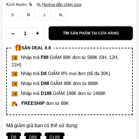
Kích thước:
S
Hướng dẫn chọn size
S
M
L
XL
TÌM SẢN PHẨM TẠI CỬA HÀNG
SĂN DEAL 8.8
Nhập mã
F88
GIẢM 88K đơn từ 588K (0H, 12H,
21H)
Nhập mã
D8
GIẢM 8% mọi đơn (tối đa 30K)
Nhập mã
D88
GIẢM 88K đơn từ 888K
Nhập mã
D188
GIẢM 188K đơn từ 1488K
FREESHIP
đơn từ 88K
Mã giảm giá bạn có thể sử dụng:
D8
D88
D188