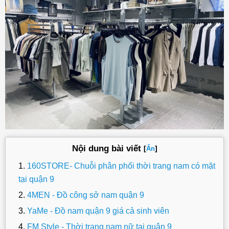
Nội dung bài viết
[
]
Ẩn
160STORE- Chuỗi phân phối thời trang nam có mặt
tại quận 9
4MEN - Đồ công sở nam quận 9
YaMe - Đồ nam quận 9 giá cả sinh viên
FM Style - Thời trang nam nữ tại quận 9