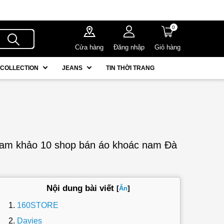
0
Cửa hàng
Đăng nhập
Giỏ hàng
COLLECTION
JEANS
TIN THỜI TRANG
 tham khảo 10 shop bán áo khoác nam Đà
Nội dung bài viết
[
]
Ẩn
160STORE
Davies