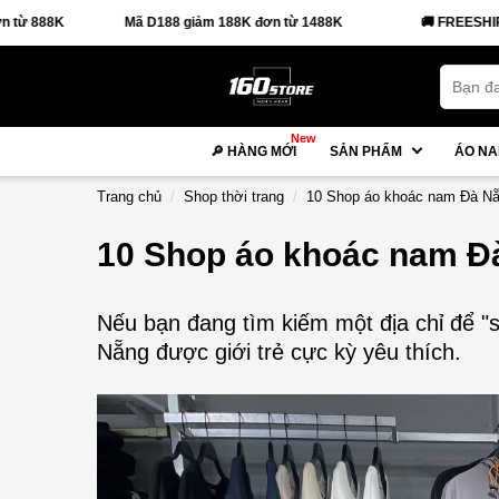
ã D188 giảm 188K đơn từ 1488K
🚚 FREESHIP đơn từ 88K
New
🔎 HÀNG MỚI
SẢN PHẨM
ÁO N
Trang chủ
Shop thời trang
10 Shop áo khoác nam Đà Nẵ
10 Shop áo khoác nam Đà
Nếu bạn đang tìm kiếm một địa chỉ để "
Nẵng được giới trẻ cực kỳ yêu thích.