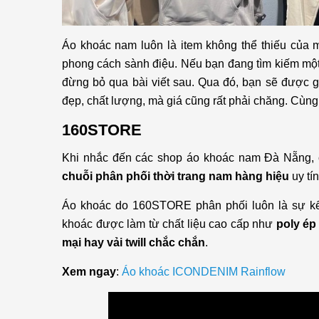
Áo khoác nam luôn là item không thể thiếu của m
phong cách sành điệu. Nếu bạn đang tìm kiếm một
đừng bỏ qua bài viết sau. Qua đó, bạn sẽ được 
đẹp, chất lượng, mà giá cũng rất phải chăng. Cùn
160STORE
Khi nhắc đến các shop áo khoác nam Đà Nẵng, 
chuỗi phân phối thời trang nam hàng hiệu
uy tí
Áo khoác do 160STORE phân phối luôn là sự kế
khoác được làm từ chất liệu cao cấp như
poly ép
mại hay vải twill chắc chắn
.
Xem ngay
:
Áo khoác ICONDENIM Rainflow