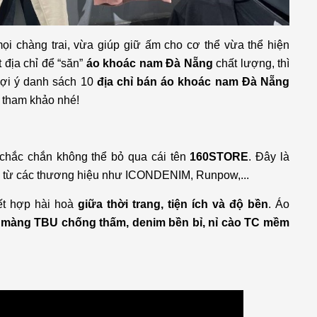
ọi chàng trai, vừa giúp giữ ấm cho cơ thể vừa thể hiện
 địa chỉ để “săn”
áo khoác nam Đà Nẵng
chất lượng, thì
gợi ý danh sách 10
địa chỉ bán áo khoác nam Đà Nẵng
g tham khảo nhé!
chắc chắn không thể bỏ qua cái tên
160STORE
. Đây là
n từ các thương hiệu như ICONDENIM, Runpow,...
t hợp hài hoà
giữa thời trang, tiện ích và độ bền
. Áo
 màng TBU chống thấm, denim bền bỉ, nỉ cào TC mềm