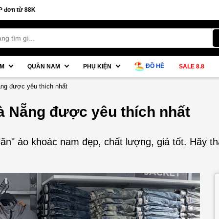
ĐỒ HÈ
AM
QUẦN NAM
PHỤ KIỆN
SALE 8.8
ng được yêu thích nhất
 Nẵng được yêu thích nhất
săn" áo khoác nam đẹp, chất lượng, giá tốt. Hãy