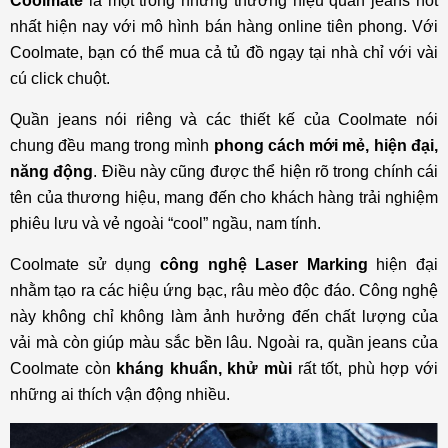
Coolmate
là một trong những thương hiệu quần jeans hot
nhất hiện nay với mô hình bán hàng online tiên phong. Với
Coolmate, bạn có thể mua cả tủ đồ ngạy tại nhà chỉ với vài
cú click chuột.
Quần jeans nói riêng và các thiết kế của Coolmate nói
chung đều mang trong mình
phong cách mới mẻ, hiện đại,
năng động
. Điều này cũng được thể hiện rõ trong chính cái
tên của thương hiệu, mang đến cho khách hàng trải nghiệm
phiêu lưu và vẻ ngoài “cool” ngầu, nam tính.
Coolmate sử dụng
công nghệ Laser Marking
hiện đại
nhằm tạo ra các hiệu ứng bạc, râu mèo độc đáo. Công nghệ
này không chỉ không làm ảnh hưởng đến chất lượng của
vải mà còn giúp màu sắc bền lâu. Ngoài ra, quần jeans của
Coolmate còn
kháng khuẩn, khử mùi
rất tốt, phù hợp với
những ai thích vận động nhiều.