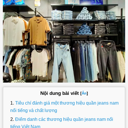
Nội dung bài viết
[
]
Ẩn
Tiêu chí đánh giá một thương hiệu quần jeans nam
nổi tiếng và chất lượng
Điểm danh các thương hiệu quần jeans nam nổi
tiếng Việt Nam