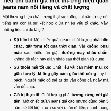
Tiêu chí đánh giá một thương hiệu quần
Tại sao nên mua quần jeans tại các thương hiệu
jeans nam nổi tiếng và chất lượng
Local Brand Việt nam?
Một thương hiệu chất lượng thật sự không chỉ nằm ở sự nổi
tiếng mà còn là sự kết hợp giữa nhiều yếu tố khác. Vậy,
những tiêu chí đó là gì?
Độ bền bỉ:
Một chiếc quần jeans chất lượng phải
bền
chắc, giữ form tốt qua thời gian
. Vải
không phai
màu
sau nhiều lần giặt,
đường may chắc chắn
,
không dễ rách hay giãn nhão sau thời gian sử dụng.
Sự thoải mái tối đa:
Chất liệu vải cần
mềm mại, co
giãn hợp lý, không gây cảm giác thô cứng
hay bí
bách. Người mặc có thể tự do vận động cả ngày mà
vẫn dễ chịu.
Giá trị thực tế:
Chất lượng phải
tương xứng với giá
tiền
. Một chiếc quần jeans giá cao nhưng dùng bền 5
năm sẽ tiết kiệm hơn so với quần rẻ tiền, nhanh hỏng