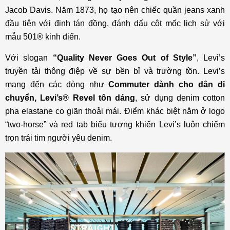
Jacob Davis. Năm 1873, họ tạo nên chiếc quần jeans xanh
đầu tiên với đinh tán đồng, đánh dấu cột mốc lịch sử với
mẫu 501® kinh điển.
Với slogan
“Quality Never Goes Out of Style”
, Levi’s
truyền tải thông điệp về sự bền bỉ và trường tồn. Levi’s
mang đến các dòng như
Commuter dành cho dân di
chuyển, Levi’s® Revel tôn dáng
, sử dụng denim cotton
pha elastane co giãn thoải mái. Điểm khác biệt nằm ở logo
“two-horse” và red tab biểu tượng khiến Levi’s luôn chiếm
trọn trái tim người yêu denim.