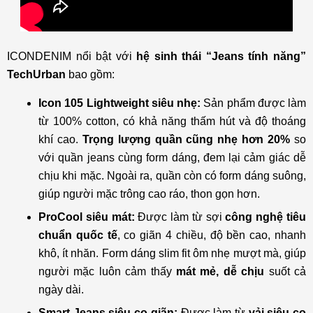
ICONDENIM nổi bật với
hệ sinh thái “Jeans tính năng”
TechUrban
bao gồm:
Icon 105 Lightweight siêu nhẹ:
Sản phẩm được làm
từ 100% cotton, có khả năng thấm hút và độ thoáng
khí cao.
Trọng lượng quần cũng nhẹ hơn 20%
so
với quần jeans cùng form dáng, đem lại cảm giác dễ
chịu khi mặc. Ngoài ra, quần còn có form dáng suông,
giúp người mặc trông cao ráo, thon gọn hơn.
ProCool siêu mát:
Được làm từ sợi
công nghệ tiêu
chuẩn quốc tế
, co giãn 4 chiều, độ bền cao, nhanh
khô, ít nhăn. Form dáng slim fit ôm nhẹ mượt mà, giúp
người mặc luôn cảm thấy
mát mẻ, dễ chịu
suốt cả
ngày dài.
Smart Jeans siêu co giãn:
Được làm từ
vải siêu co