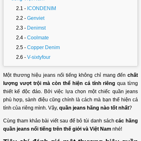
ICONDENIM
Genviet
Denimst
Coolmate
Copper Denim
V-sixtyfour
Khám phá các thương hiệu quần jeans nam nổi
Một thương hiệu jeans nổi tiếng không chỉ mang đến
tiếng thế giới
chất
lượng vượt trội mà còn thể hiện cá tính riêng
qua từng
Levi’s
thiết kế độc đáo. Bởi việc lựa chọn một chiếc quần jeans
Lee
phù hợp, sành điệu cũng chính là cách mà bạn thể hiện cá
Wrangler
tính của riêng mình. Vậy,
quần jeans hãng nào tốt nhất
?
AG Jeans
Cùng tham khảo bài viết sau để bỏ túi danh sách
các hãng
Frame
quần jeans nổi tiếng trên thế giới và Việt Nam
nhé!
Rag & Bone