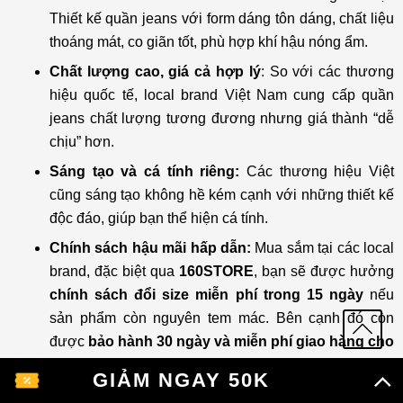
Thiết kế quần jeans với form dáng tôn dáng, chất liệu
thoáng mát, co giãn tốt, phù hợp khí hậu nóng ẩm.
Chất lượng cao, giá cả hợp lý
: So với các thương
hiệu quốc tế, local brand Việt Nam cung cấp quần
jeans chất lượng tương đương nhưng giá thành “dễ
chịu” hơn.
Sáng tạo và cá tính riêng:
Các thương hiệu Việt
cũng sáng tạo không hề kém cạnh với những thiết kế
độc đáo, giúp bạn thể hiện cá tính.
Chính sách hậu mãi hấp dẫn:
Mua sắm tại các local
brand, đặc biệt qua
160STORE
, bạn sẽ được hưởng
chính sách đổi size miễn phí trong 15 ngày
nếu
sản phẩm còn nguyên tem mác. Bên cạnh đó còn
được
bảo hành 30 ngày và miễn phí giao hàng cho
đơn từ 399.000 đồng
. Những ưu đãi này giúp bạn
GIẢM NGAY 50K
yên tâm hơn khi mua sắm, đặc biệt khi cần điều chỉnh