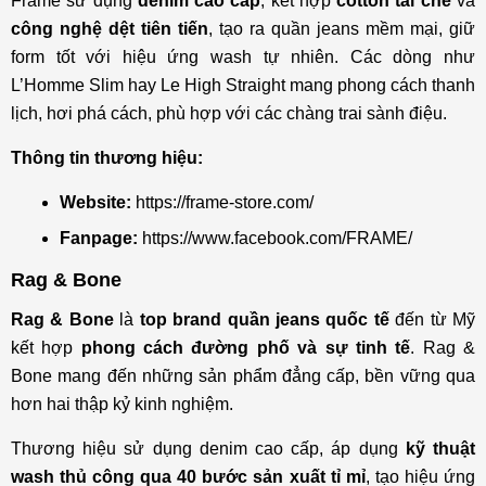
Frame sử dụng
denim cao cấp
, kết hợp
cotton tái chế
và
công nghệ dệt tiên tiến
, tạo ra quần jeans mềm mại, giữ
form tốt với hiệu ứng wash tự nhiên. Các dòng như
L’Homme Slim hay Le High Straight mang phong cách thanh
lịch, hơi phá cách, phù hợp với các chàng trai sành điệu.
Thông tin thương hiệu:
Website:
https://frame-store.com/
Fanpage:
https://www.facebook.com/FRAME/
Rag & Bone
Rag & Bone
là
top brand quần jeans quốc tế
đến từ Mỹ
kết hợp
phong cách đường phố và sự tinh tế
. Rag &
Bone mang đến những sản phẩm đẳng cấp, bền vững qua
hơn hai thập kỷ kinh nghiệm.
Thương hiệu sử dụng denim cao cấp, áp dụng
kỹ thuật
wash thủ công qua 40 bước sản xuất tỉ mỉ
, tạo hiệu ứng