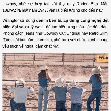
cowboy, nhờ sự hợp tác với thợ may Rodeo Ben. Mẫu
13MWZ ra mắt năm 1947, vẫn là biểu tượng cho đến nay.
Wrangler sử dụng
denim bền bỉ, áp dụng công nghệ dệt
hiện đại
và xử lý wash để tạo hiệu ứng màu sắc độc đáo.
Phong cách jeans như Cowboy Cut Original hay Retro Slim,
đậm chất bụi bặm, nam tính, phù hợp với những anh chàng
yêu thích vẻ ngoài đậm chất Mỹ.