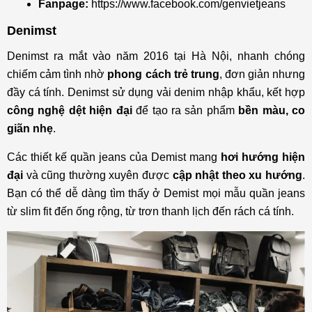
Fanpage:
https://www.facebook.com/genvietjeans
Denimst
Denimst ra mắt vào năm 2016 tại Hà Nội, nhanh chóng
chiếm cảm tình nhờ
phong cách trẻ trung
, đơn giản nhưng
đầy cá tính. Denimst sử dụng vải denim nhập khẩu, kết hợp
công nghệ dệt hiện đại
để tạo ra sản phẩm
bền màu, co
giãn nhẹ
.
Các thiết kế quần jeans của Demist mang
hơi hướng hiện
đại
và cũng thường xuyên được
cập nhật theo xu hướng
.
Bạn có thể dễ dàng tìm thấy ở Demist mọi mẫu quần jeans
từ slim fit đến ống rộng, từ trơn thanh lịch đến rách cá tính.