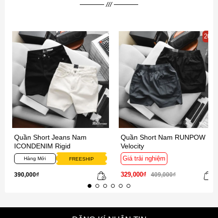
20%
Quần Short Jeans Nam
Quần Short Nam RUNPOW
ICONDENIM Rigid
Velocity
Giá trải nghiệm
Hàng Mới
FREESHIP
329,000₫
390,000₫
409,000₫