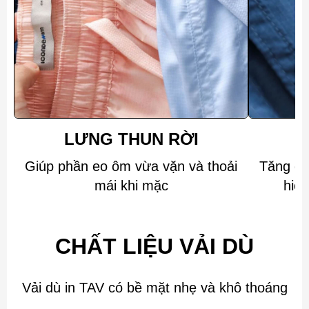
LƯNG THUN RỜI
Giúp phần eo ôm vừa vặn và thoải
Tăng đi
mái khi mặc
hiệu
CHẤT LIỆU VẢI DÙ
Vải dù in TAV có bề mặt nhẹ và khô thoáng