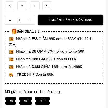
S
M
L
XL
TÌM SẢN PHẨM TẠI CỬA HÀNG
SĂN DEAL 8.8
Nhập mã
F88
GIẢM 88K đơn từ 588K (0H, 12H,
21H)
Nhập mã
D8
GIẢM 8% mọi đơn (tối đa 30K)
Nhập mã
D88
GIẢM 88K đơn từ 888K
Nhập mã
D188
GIẢM 188K đơn từ 1488K
FREESHIP
đơn từ 88K
Mã giảm giá bạn có thể sử dụng:
D8
D88
D188