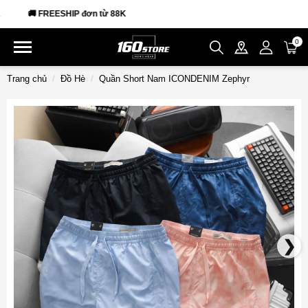
 FREESHIP đơn từ 88K
0
Trang chủ
Đồ Hè
Quần Short Nam ICONDENIM Zephyr