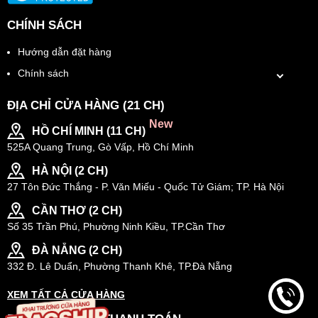
CHÍNH SÁCH
Hướng dẫn đặt hàng
Chính sách
ĐỊA CHỈ CỬA HÀNG (21 CH)
New
HỒ CHÍ MINH (11 CH)
525A Quang Trung, Gò Vấp, Hồ Chí Minh
HÀ NỘI (2 CH)
27 Tôn Đức Thắng - P. Văn Miếu - Quốc Tử Giám; TP. Hà Nội
CẦN THƠ (2 CH)
Số 35 Trần Phú, Phường Ninh Kiều, TP.Cần Thơ
ĐÀ NẴNG (2 CH)
332 Đ. Lê Duẩn, Phường Thanh Khê, TP.Đà Nẵng
XEM TẤT CẢ CỬA HÀNG