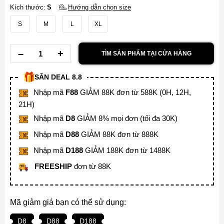
Kích thước:
S
Hướng dẫn chọn size
S
M
L
XL
TÌM SẢN PHẨM TẠI CỬA HÀNG
SĂN DEAL 8.8
Nhập mã
F88
GIẢM 88K đơn từ 588K (0H, 12H,
21H)
Nhập mã
D8
GIẢM 8% mọi đơn (tối đa 30K)
Nhập mã
D88
GIẢM 88K đơn từ 888K
Nhập mã
D188
GIẢM 188K đơn từ 1488K
FREESHIP
đơn từ 88K
Mã giảm giá bạn có thể sử dụng:
D8
D88
D188