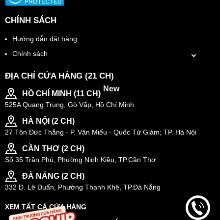
CHÍNH SÁCH
Hướng dẫn đặt hàng
Chính sách
ĐỊA CHỈ CỬA HÀNG (21 CH)
New
HỒ CHÍ MINH (11 CH)
525A Quang Trung, Gò Vấp, Hồ Chí Minh
HÀ NỘI (2 CH)
27 Tôn Đức Thắng - P. Văn Miếu - Quốc Tử Giám; TP. Hà Nội
CẦN THƠ (2 CH)
Số 35 Trần Phú, Phường Ninh Kiều, TP.Cần Thơ
ĐÀ NẴNG (2 CH)
332 Đ. Lê Duẩn, Phường Thanh Khê, TP.Đà Nẵng
XEM TẤT CẢ CỬA HÀNG