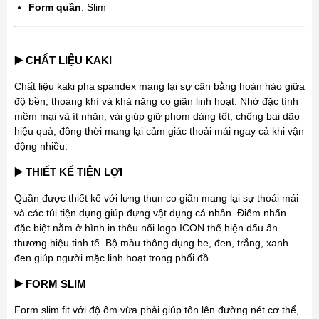
Form quần
: Slim
▶️ CHẤT LIỆU KAKI
Chất liệu kaki pha spandex mang lại sự cân bằng hoàn hảo giữa
độ bền, thoáng khí và khả năng co giãn linh hoạt. Nhờ đặc tính
mềm mại và ít nhăn, vải giúp giữ phom dáng tốt, chống bai dão
hiệu quả, đồng thời mang lại cảm giác thoải mái ngay cả khi vận
động nhiều.
▶️ THIẾT KẾ TIỆN LỢI
Quần được thiết kế với lưng thun co giãn mang lại sự thoái mái
và các túi tiện dụng giúp đựng vật dụng cá nhân. Điểm nhấn
đặc biệt nằm ở hình in thêu nổi logo ICON thể hiện dấu ấn
thương hiệu tinh tế. Bộ màu thông dụng be, đen, trắng, xanh
đen giúp người mặc linh hoạt trong phối đồ.
▶️ FORM SLIM
Form slim fit với độ ôm vừa phải giúp tôn lên đường nét cơ thể,