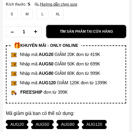
Kích thước:
S
Hướng dẫn chọn size
S
M
L
XL
TÌM SẢN PHẨM TẠI CỬA HÀNG
KHUYẾN MÃI - ONLY ONLINE
Nhập mã
AUG20
GIẢM 20K đơn từ 419K
Nhập mã
AUG50
GIẢM 50K đơn từ 699K
Nhập mã
AUG80
GIẢM 80K đơn từ 999K
Nhập mã
AUG120
GIẢM 120K đơn từ 1399K
FREESHIP
đơn từ 399K
Mã giảm giá bạn có thể sử dụng:
AUG20
AUG50
AUG80
AUG120