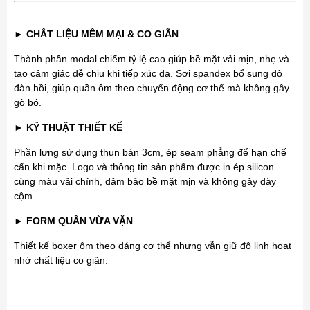
► CHẤT LIỆU MỀM MẠI & CO GIÃN
Thành phần modal chiếm tỷ lệ cao giúp bề mặt vải mịn, nhẹ và
tạo cảm giác dễ chịu khi tiếp xúc da. Sợi spandex bổ sung độ
đàn hồi, giúp quần ôm theo chuyển động cơ thể mà không gây
gò bó.
► KỸ THUẬT THIẾT KẾ
Phần lưng sử dụng thun bản 3cm, ép seam phẳng để hạn chế
cấn khi mặc. Logo và thông tin sản phẩm được in ép silicon
cùng màu vải chính, đảm bảo bề mặt mịn và không gây dày
cộm.
► FORM QUẦN VỪA VẶN
Thiết kế boxer ôm theo dáng cơ thể nhưng vẫn giữ độ linh hoạt
nhờ chất liệu co giãn.