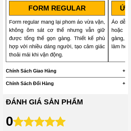
FORM REGULAR
ỨN
Form regular mang lại phom áo vừa vặn,
Áo dễ p
không ôm sát cơ thể nhưng vẫn giữ
hoặc jo
được tổng thể gọn gàng. Thiết kế phù
gàng, p
hợp với nhiều dáng người, tạo cảm giác
làm hoặ
thoải mái khi vận động.
Chính Sách Giao Hàng
Chính Sách Đổi Hàng
ĐÁNH GIÁ SẢN PHẨM
0