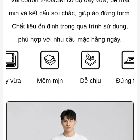
Vải cotton 240GSM có độ dày vừa, bề mặt
mịn và kết cấu sợi chắc, giúp áo đứng form.
Chất liệu ổn định trong quá trình sử dụng,
phù hợp với nhu cầu mặc hằng ngày.
Dày vừa
Mềm mịn
Dễ chịu
Đứng fo