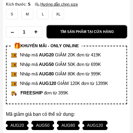
Kích thước:
S
Hướng dẫn chọn size
S
M
L
XL
TÌM SẢN PHẨM TẠI CỬA HÀNG
KHUYẾN MÃI - ONLY ONLINE
Nhập mã
AUG20
GIẢM 20K đơn từ 419K
Nhập mã
AUG50
GIẢM 50K đơn từ 699K
Nhập mã
AUG80
GIẢM 80K đơn từ 999K
Nhập mã
AUG120
GIẢM 120K đơn từ 1399K
FREESHIP
đơn từ 399K
Mã giảm giá bạn có thể sử dụng:
AUG20
AUG50
AUG80
AUG120