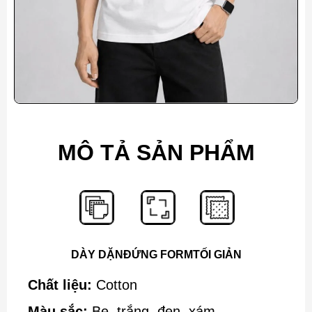
MÔ TẢ SẢN PHẨM
DÀY DẶN
ĐỨNG FORM
TỐI GIẢN
Chất liệu:
Cotton
Màu sắc:
Be, trắng, đen, xám