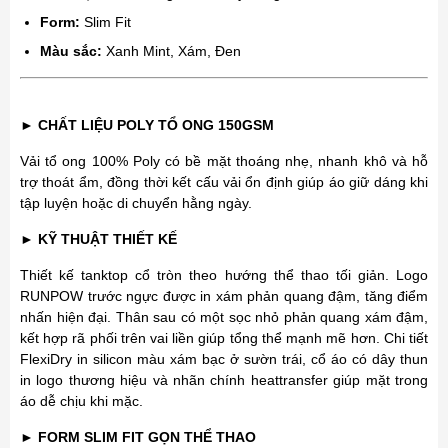
Form:
Slim Fit
Màu sắc:
Xanh Mint, Xám, Đen
►
CHẤT LIỆU POLY TỔ ONG 150GSM
Vải tổ ong 100% Poly có bề mặt thoáng nhẹ, nhanh khô và hỗ
trợ thoát ẩm, đồng thời kết cấu vải ổn định giúp áo giữ dáng khi
tập luyện hoặc di chuyển hằng ngày.
►
KỸ THUẬT THIẾT KẾ
Thiết kế tanktop cổ tròn theo hướng thể thao tối giản. Logo
RUNPOW trước ngực được in xám phản quang đậm, tăng điểm
nhấn hiện đại. Thân sau có một sọc nhỏ phản quang xám đậm,
kết hợp rã phối trên vai liền giúp tổng thể mạnh mẽ hơn. Chi tiết
FlexiDry in silicon màu xám bạc ở sườn trái, cổ áo có dây thun
in logo thương hiệu và nhãn chính heattransfer giúp mặt trong
áo dễ chịu khi mặc.
►
FORM SLIM FIT GỌN THỂ THAO