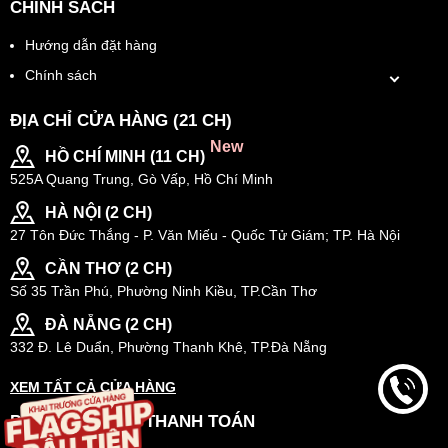
CHÍNH SÁCH
Hướng dẫn đặt hàng
Chính sách
ĐỊA CHỈ CỬA HÀNG (21 CH)
New
HỒ CHÍ MINH (11 CH)
525A Quang Trung, Gò Vấp, Hồ Chí Minh
HÀ NỘI (2 CH)
27 Tôn Đức Thắng - P. Văn Miếu - Quốc Tử Giám; TP. Hà Nội
CẦN THƠ (2 CH)
Số 35 Trần Phú, Phường Ninh Kiều, TP.Cần Thơ
ĐÀ NẴNG (2 CH)
332 Đ. Lê Duẩn, Phường Thanh Khê, TP.Đà Nẵng
XEM TẤT CẢ CỬA HÀNG
PHƯƠNG THỨC THANH TOÁN