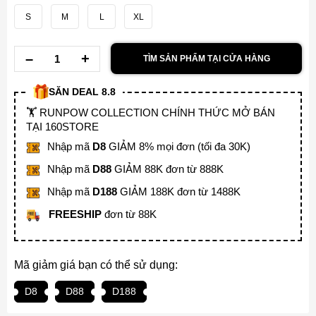
S
M
L
XL
TÌM SẢN PHẨM TẠI CỬA HÀNG
SĂN DEAL 8.8
🏋️ RUNPOW COLLECTION CHÍNH THỨC MỞ BÁN
TẠI 160STORE
Nhập mã
D8
GIẢM 8% mọi đơn (tối đa 30K)
Nhập mã
D88
GIẢM 88K đơn từ 888K
Nhập mã
D188
GIẢM 188K đơn từ 1488K
FREESHIP
đơn từ 88K
Mã giảm giá bạn có thể sử dụng:
D8
D88
D188