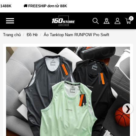
88K
🚚 FREESHIP đơn từ 88K
0
Trang chủ
Đồ Hè
Áo Tanktop Nam RUNPOW Pro Swift