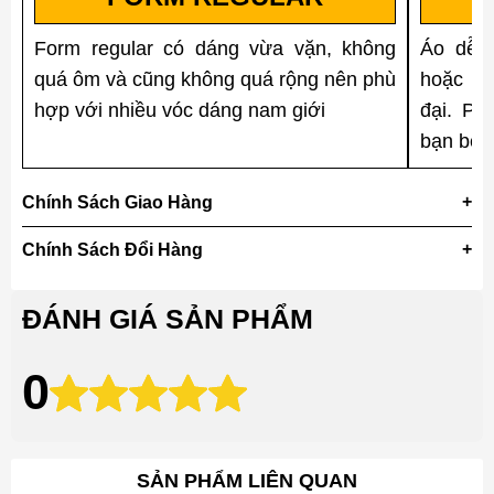
Form regular có dáng vừa vặn, không
Áo dễ p
quá ôm và cũng không quá rộng nên phù
hoặc sh
hợp với nhiều vóc dáng nam giới
đại. Ph
bạn bè 
Chính Sách Giao Hàng
Chính Sách Đổi Hàng
ĐÁNH GIÁ SẢN PHẨM
0
SẢN PHẨM LIÊN QUAN