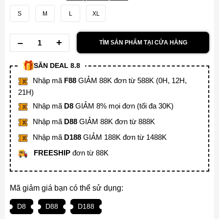
S
M
L
XL
TÌM SẢN PHẨM TẠI CỬA HÀNG
SĂN DEAL 8.8
Nhập mã
F88
GIẢM 88K đơn từ 588K (0H, 12H,
21H)
Nhập mã
D8
GIẢM 8% mọi đơn (tối đa 30K)
Nhập mã
D88
GIẢM 88K đơn từ 888K
Nhập mã
D188
GIẢM 188K đơn từ 1488K
FREESHIP
đơn từ 88K
Mã giảm giá bạn có thể sử dụng:
D8
D88
D188