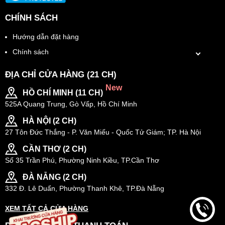
CHÍNH SÁCH
Hướng dẫn đặt hàng
Chính sách
ĐỊA CHỈ CỬA HÀNG (21 CH)
New
HỒ CHÍ MINH (11 CH)
525A Quang Trung, Gò Vấp, Hồ Chí Minh
HÀ NỘI (2 CH)
27 Tôn Đức Thắng - P. Văn Miếu - Quốc Tử Giám; TP. Hà Nội
CẦN THƠ (2 CH)
Số 35 Trần Phú, Phường Ninh Kiều, TP.Cần Thơ
ĐÀ NẴNG (2 CH)
332 Đ. Lê Duẩn, Phường Thanh Khê, TP.Đà Nẵng
XEM TẤT CẢ CỬA HÀNG