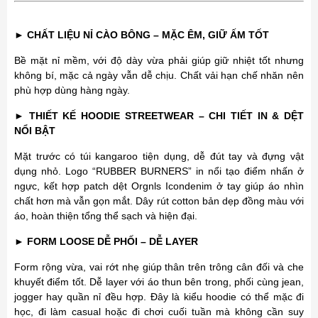
►
CHẤT LIỆU NỈ CÀO BÔNG – MẶC ÊM, GIỮ ẤM TỐT
Bề mặt nỉ mềm, với độ dày vừa phải giúp giữ nhiệt tốt nhưng
không bí, mặc cả ngày vẫn dễ chịu. Chất vải hạn chế nhăn nên
phù hợp dùng hàng ngày.
►
THIẾT KẾ HOODIE STREETWEAR – CHI TIẾT IN & DỆT
NỔI BẬT
Mặt trước có túi kangaroo tiện dụng, dễ đút tay và đựng vật
dụng nhỏ. Logo “RUBBER BURNERS” in nổi tạo điểm nhấn ở
ngực, kết hợp patch dệt Orgnls Icondenim ở tay giúp áo nhìn
chất hơn mà vẫn gọn mắt. Dây rút cotton bản dẹp đồng màu với
áo, hoàn thiện tổng thể sạch và hiện đại.
►
FORM LOOSE DỄ PHỐI – DỄ LAYER
Form rộng vừa, vai rớt nhẹ giúp thân trên trông cân đối và che
khuyết điểm tốt. Dễ layer với áo thun bên trong, phối cùng jean,
jogger hay quần nỉ đều hợp. Đây là kiểu hoodie có thể mặc đi
học, đi làm casual hoặc đi chơi cuối tuần mà không cần suy