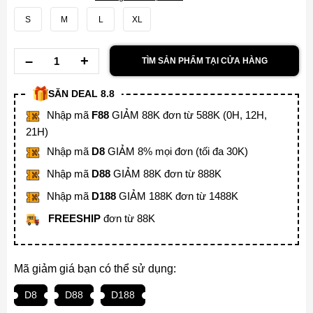
S
M
L
XL
TÌM SẢN PHẨM TẠI CỬA HÀNG
SĂN DEAL 8.8
Nhập mã
F88
GIẢM 88K đơn từ 588K (0H, 12H,
21H)
Nhập mã
D8
GIẢM 8% mọi đơn (tối đa 30K)
Nhập mã
D88
GIẢM 88K đơn từ 888K
Nhập mã
D188
GIẢM 188K đơn từ 1488K
FREESHIP
đơn từ 88K
Mã giảm giá bạn có thể sử dụng:
D8
D88
D188