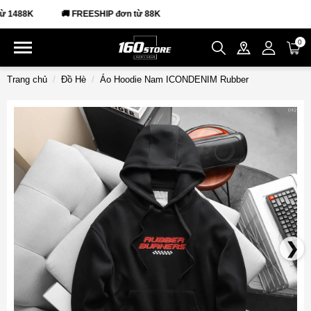
1488K
🚚 FREESHIP đơn từ 88K
0
Trang chủ
Đồ Hè
Áo Hoodie Nam ICONDENIM Rubber