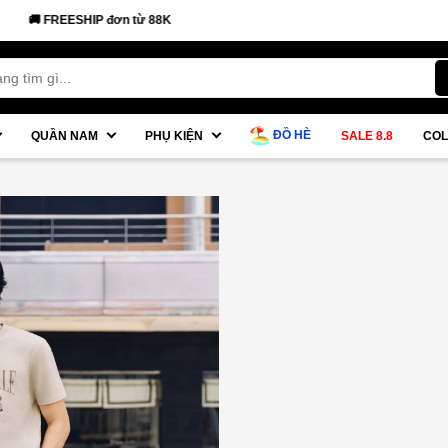
EESHIP đơn từ 88K
ĐỒ HÈ
QUẦN NAM
PHỤ KIỆN
SALE 8.8
COL