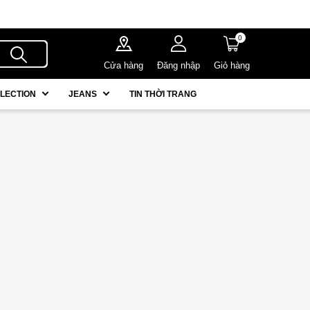
0
Cửa hàng
Đăng nhập
Giỏ hàng
LECTION
JEANS
TIN THỜI TRANG