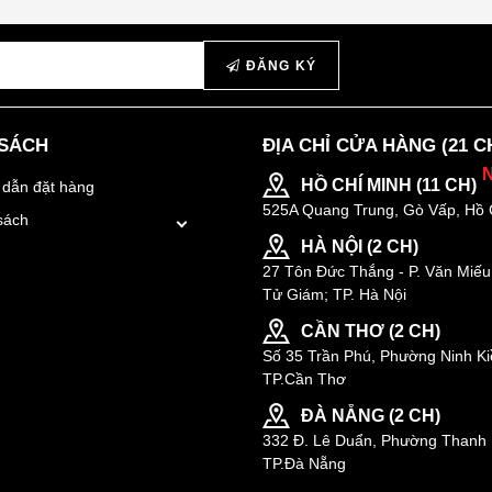
ĐĂNG KÝ
 SÁCH
ĐỊA CHỈ CỬA HÀNG (21 C
HỒ CHÍ MINH (11 CH)
dẫn đặt hàng
525A Quang Trung, Gò Vấp, Hồ 
sách
HÀ NỘI (2 CH)
27 Tôn Đức Thắng - P. Văn Miếu
Tử Giám; TP. Hà Nội
CẦN THƠ (2 CH)
Số 35 Trần Phú, Phường Ninh Ki
TP.Cần Thơ
ĐÀ NẴNG (2 CH)
332 Đ. Lê Duẩn, Phường Thanh 
TP.Đà Nẵng