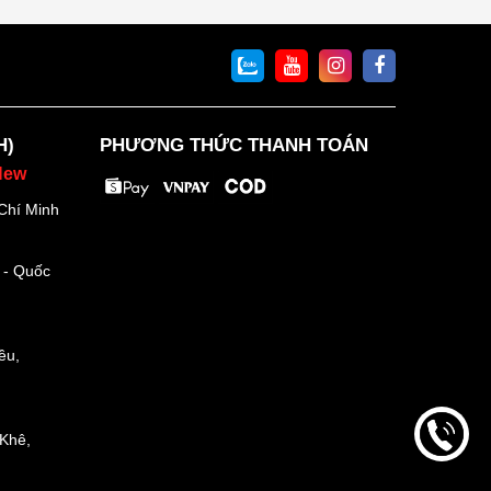
H)
PHƯƠNG THỨC THANH TOÁN
New
Chí Minh
 - Quốc
ều,
Khê,