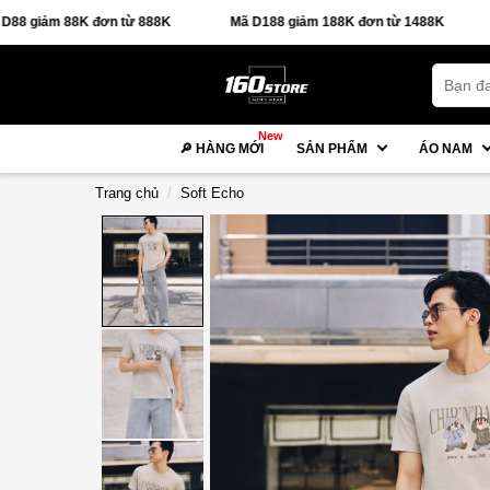
88K đơn từ 888K
Mã D188 giảm 188K đơn từ 1488K
🚚 FR
New
🔎 HÀNG MỚI
SẢN PHẨM
ÁO NAM
Trang chủ
Soft Echo