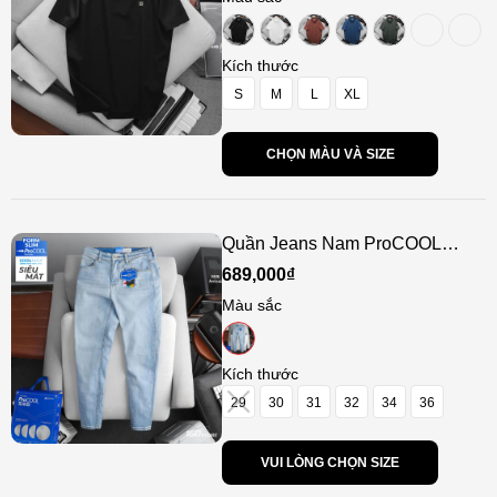
Kích thước
S
M
L
XL
CHỌN MÀU VÀ SIZE
Quần Jeans Nam ProCOOL
ICONDENIM CoolMax Light Blue
689,000₫
Slim
Màu sắc
Kích thước
29
30
31
32
34
36
VUI LÒNG CHỌN SIZE