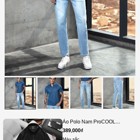
Áo Polo Nam ProCOOL
ICONDENIM Seam Sealing
389,000₫
Màu sắc