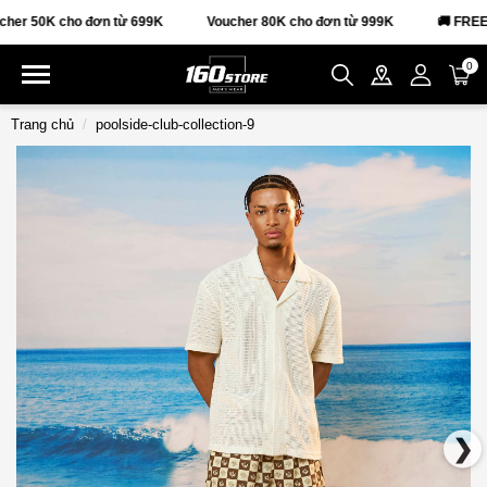
 50K cho đơn từ 699K
Voucher 80K cho đơn từ 999K
🚚 FREESHI
0
Trang chủ
poolside-club-collection-9