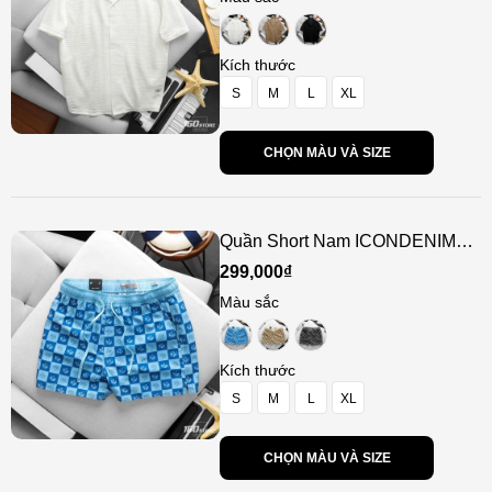
Kích thước
S
M
L
XL
CHỌN MÀU VÀ SIZE
Quần Short Nam ICONDENIM
Tropical Mono
299,000₫
Màu sắc
Kích thước
S
M
L
XL
CHỌN MÀU VÀ SIZE