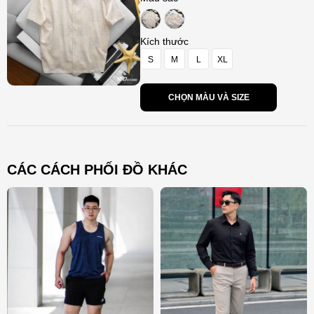
Kích thước
S
M
L
XL
CHỌN MÀU VÀ SIZE
CÁC CÁCH PHỐI ĐỒ KHÁC