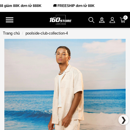
ảm 88K đơn từ 888K
🚚 FREESHIP đơn từ 88K
0
Trang chủ
poolside-club-collection-4