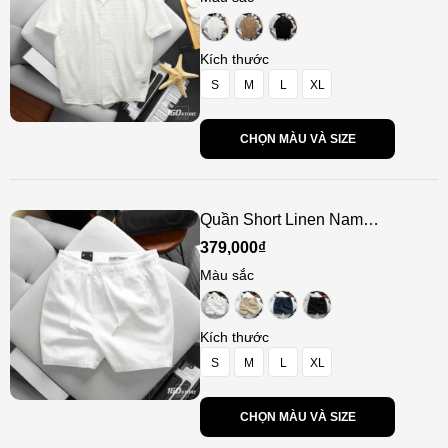
Kích thước
S
M
L
XL
CHỌN MÀU VÀ SIZE
Quần Short Linen Nam
ICONDENIM Azura
379,000₫
Màu sắc
Kích thước
S
M
L
XL
CHỌN MÀU VÀ SIZE