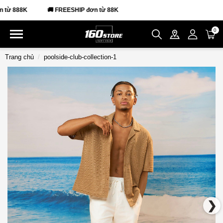
 888K
🚚 FREESHIP đơn từ 88K
0
Trang chủ
poolside-club-collection-1