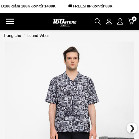
88 giảm 188K đơn từ 1488K
🚚 FREESHIP đơn từ 88K
0
Trang chủ
Island Vibes