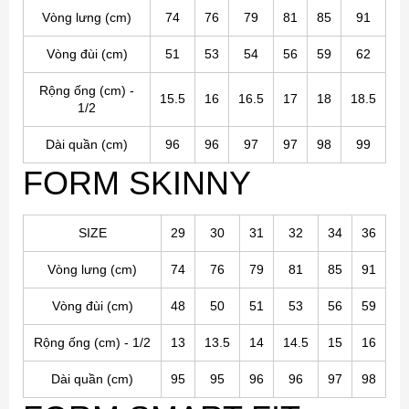
Vòng lưng (cm)
74
76
79
81
85
91
Vòng đùi (
cm
)
51
53
54
56
59
62
Rộng ống (cm) -
15.5
16
16.5
17
18
18.5
1/2
Dài quần (cm)
96
96
97
97
98
99
FORM SKINNY
SIZE
29
30
31
32
34
36
Vòng lưng (cm)
74
76
79
81
85
91
Vòng đùi (
cm
)
48
50
51
53
56
59
Rộng ống (cm) - 1/2
13
13.5
14
14.5
15
16
Dài quần (cm)
95
95
96
96
97
98