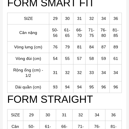
FORM SMART FIT
SIZE
29
30
31
32
34
36
50-
61-
66-
71-
76-
81-
Cân nặng
56
65
70
75
80
85
Vòng lưng (cm)
76
79
81
84
87
89
Vòng đùi (
cm
)
54
55
57
58
59
61
Rộng ống (cm) -
31
32
32
33
34
34
1/2
Dài quần (cm)
93
94
94
95
96
96
FORM STRAIGHT
SIZE
29
30
31
32
34
36
Cân
50-
61-
66-
71-
76-
81-