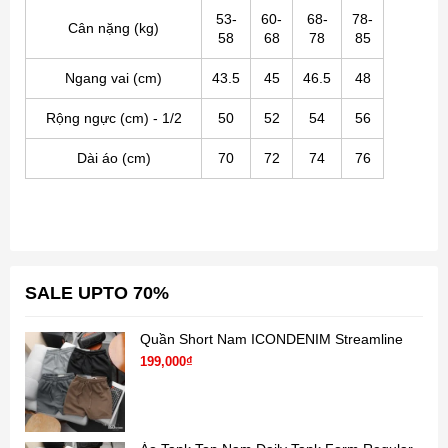
53-
60-
68-
78-
Cân nặng (kg)
58
68
78
85
Ngang vai (cm)
43.5
45
46.5
48
Rộng ngực (
cm
) - 1/2
50
52
54
56
Dài áo (
cm
)
70
72
74
76
SALE UPTO 70%
Quần Short Nam ICONDENIM Streamline
199,000₫