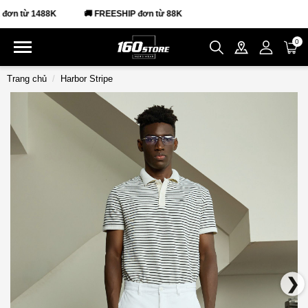
 từ 1488K
🚚 FREESHIP đơn từ 88K
0
Trang chủ
Harbor Stripe