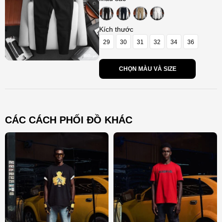
Kích thước
29
30
31
32
34
36
CHỌN MÀU VÀ SIZE
CÁC CÁCH PHỐI ĐỒ KHÁC