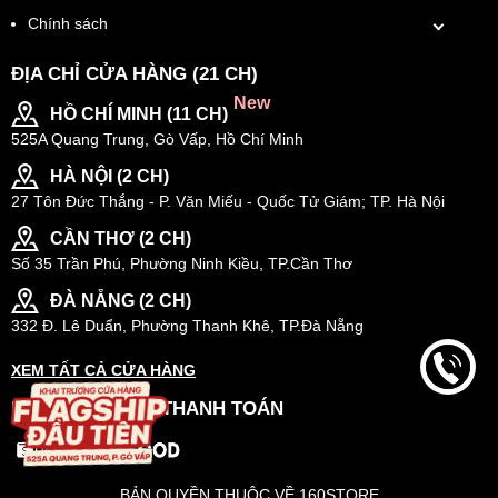
Chính sách
ĐỊA CHỈ CỬA HÀNG (21 CH)
New
HỒ CHÍ MINH (11 CH)
525A Quang Trung, Gò Vấp, Hồ Chí Minh
HÀ NỘI (2 CH)
27 Tôn Đức Thắng - P. Văn Miếu - Quốc Tử Giám; TP. Hà Nội
CẦN THƠ (2 CH)
Số 35 Trần Phú, Phường Ninh Kiều, TP.Cần Thơ
ĐÀ NẴNG (2 CH)
332 Đ. Lê Duẩn, Phường Thanh Khê, TP.Đà Nẵng
XEM TẤT CẢ CỬA HÀNG
PHƯƠNG THỨC THANH TOÁN
BẢN QUYỀN THUỘC VỀ 160STORE