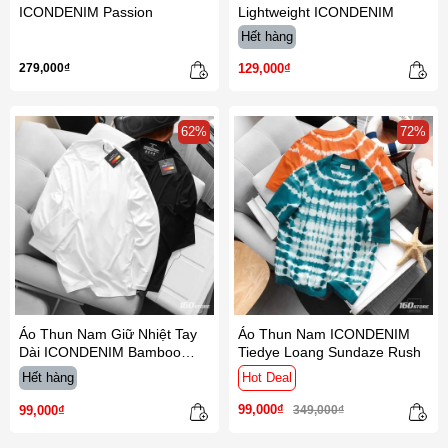
ICONDENIM Passion
Lightweight ICONDENIM
Hết hàng
129,000₫
279,000₫
62%
72%
Áo Thun Nam Giữ Nhiệt Tay
Áo Thun Nam ICONDENIM
Dài ICONDENIM Bamboo
Tiedye Loang Sundaze Rush
Heatwear
Hết hàng
Hot Deal
99,000₫
99,000₫
349,000₫