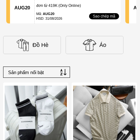
đơn từ 419K (Only Online)
AUG20
AU
Mã:
AUG20
Sao chép mã
HSD: 31/08/2026
Đồ Hè
Áo