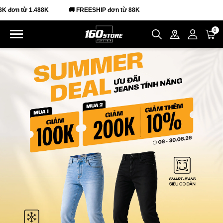
1.488K
🚚 FREESHIP đơn từ 88K
0