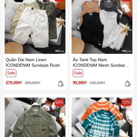
Quần Dài Nam Linen
Áo Tank Top Nam
ICONDENIM Sundaze Rush
ICONDENIM Mesh Sundaze
Rush
Sale
Sale
279,000₫
99,000₫
399,000₫
190,000₫
50%
72%