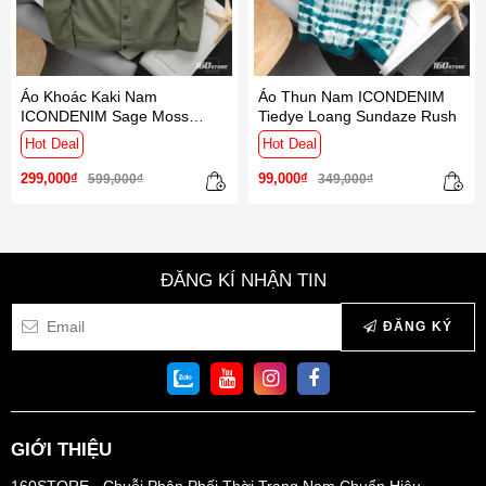
Áo Khoác Kaki Nam
Áo Thun Nam ICONDENIM
ICONDENIM Sage Moss
Tiedye Loang Sundaze Rush
Sundaze Rush
Hot Deal
Hot Deal
299,000₫
99,000₫
599,000₫
349,000₫
ĐĂNG KÍ NHẬN TIN
ĐĂNG KÝ
GIỚI THIỆU
160STORE - Chuỗi Phân Phối Thời Trang Nam Chuẩn Hiệu