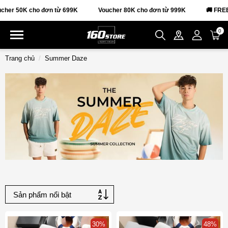
er 50K cho đơn từ 699K
Voucher 80K cho đơn từ 999K
🚚 FREES
0
Trang chủ
Summer Daze
30%
48%