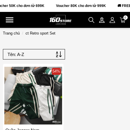
cher 50K cho đơn từ 699K
Voucher 80K cho đơn từ 999K
🚚 FRE
0
Trang chủ
ct Retro sport Set
54%