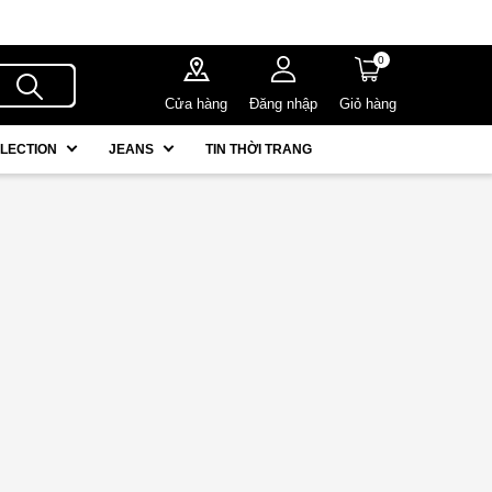
0
Cửa hàng
Đăng nhập
Giỏ hàng
LECTION
JEANS
TIN THỜI TRANG