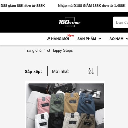
 giảm 88K đơn từ 888K
Nhập mã D188 GIẢM 188K đơn từ 1.488K
New
🔎 HÀNG MỚI
SẢN PHẨM
ÁO NAM
Trang chủ
ct Happy Steps
Sắp xếp: