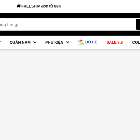
🚚 FREESHIP đơn từ 88K
ĐỒ HÈ
QUẦN NAM
PHỤ KIỆN
SALE 8.8
COL