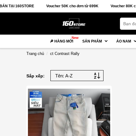
 TẠI 160STORE
Voucher 50K cho đơn từ 699K
Voucher 80K cho 
New
🔎 HÀNG MỚI
SẢN PHẨM
ÁO NAM
Trang chủ
ct Contrast Rally
Sắp xếp: