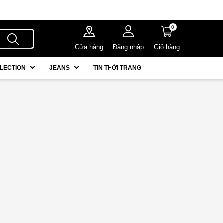
0
Cửa hàng
Đăng nhập
Giỏ hàng
LECTION
JEANS
TIN THỜI TRANG