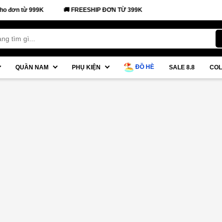
đơn từ 999K
🚚 FREESHIP ĐƠN TỪ 399K
ĐỒ HÈ
QUẦN NAM
PHỤ KIỆN
SALE 8.8
COL