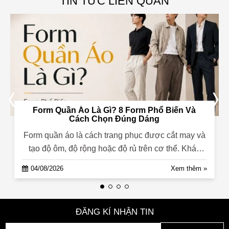
TIN TỨC LIÊN QUAN
Form Quần Áo Là Gì? 8 Form Phổ Biến Và
Cách Chọn Đúng Dáng
Form quần áo là cách trang phục được cắt may và
tạo độ ôm, độ rộng hoặc độ rủ trên cơ thể. Khác
với size chỉ thể hiện...
04/08/2026
Xem thêm »
ĐĂNG KÍ NHẬN TIN