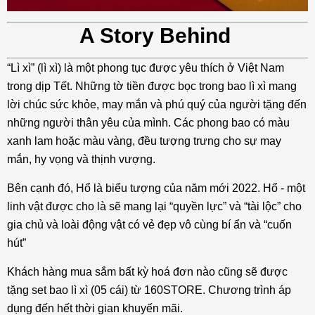
A Story Behind
“Lì xì” (lì xì) là một phong tục được yêu thích ở Việt Nam
trong dịp Tết. Những tờ tiền được bọc trong bao lì xì mang
lời chúc sức khỏe, may mắn và phú quý của người tặng đến
những người thân yêu của mình. Các phong bao có màu
xanh lam hoặc màu vàng, đều tượng trưng cho sự may
mắn, hy vọng và thịnh vượng.
Bên cạnh đó, Hổ là biểu tượng của năm mới 2022. Hổ - một
linh vật được cho là sẽ mang lại “quyền lực” và “tài lộc” cho
gia chủ và loài động vật có vẻ đẹp vô cùng bí ẩn và “cuốn
hút”
Khách hàng mua sắm bất kỳ hoá đơn nào cũng sẽ được
tặng set bao lì xì (05 cái) từ 160STORE. Chương trình áp
dụng đến hết thời gian khuyến mãi.