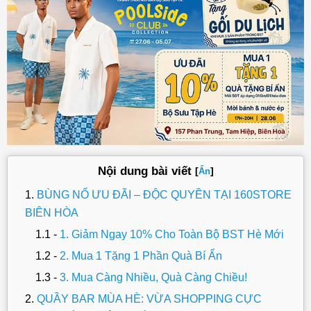
Nội dung bài viết
[
]
Ẩn
BÙNG NỔ ƯU ĐÃI – ĐỘC QUYỀN TẠI 160STORE
BIÊN HÒA
1. Giảm Ngay 10% Cho Toàn Bộ BST Hè Mới
2. Mua 1 Tặng 1 Phần Quà Bí Ẩn
3. Mua Càng Nhiều, Quà Càng Chiều!
QUẦY BAR MÙA HÈ: VỪA SHOPPING CỰC