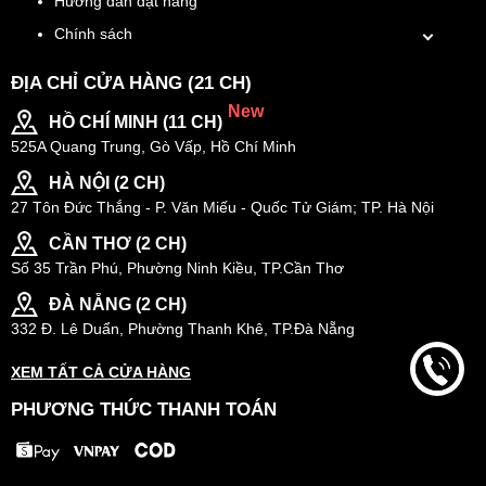
Hướng dẫn đặt hàng
Chính sách
ĐỊA CHỈ CỬA HÀNG (21 CH)
New
HỒ CHÍ MINH (11 CH)
525A Quang Trung, Gò Vấp, Hồ Chí Minh
HÀ NỘI (2 CH)
27 Tôn Đức Thắng - P. Văn Miếu - Quốc Tử Giám; TP. Hà Nội
CẦN THƠ (2 CH)
Số 35 Trần Phú, Phường Ninh Kiều, TP.Cần Thơ
ĐÀ NẴNG (2 CH)
332 Đ. Lê Duẩn, Phường Thanh Khê, TP.Đà Nẵng
XEM TẤT CẢ CỬA HÀNG
PHƯƠNG THỨC THANH TOÁN