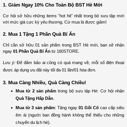
1. Giảm Ngay 10% Cho Toàn Bộ BST Hè Mới
Cơ hội sở hữu những items "hot hit" nhất trong bộ sưu tập mới 
với mức giá cực kỳ yêu thương. Cứ mua là được giảm!
2. Mua 1 Tặng 1 Phần Quà Bí Ẩn
Chỉ cần sở hữu 01 sản phẩm trong BST Hè mới, bạn sẽ nhận 
ngay 
01 Phần Quà Bí Ẩn
 từ 160STORE.
Lưu ý:
 Để đảm bảo ai cũng có quà mang về, mỗi số điện thoại 
được áp dụng ưu đãi này tối đa 01 lần/01 hóa đơn.
3. Mua Càng Nhiều, Quà Càng Chiều!
Mua từ 2 sản phẩm
 trong bộ sưu tập Hè: Cơ hội nhận 
Quà Tặng Hấp Dẫn
.
Mua từ 3 sản phẩm
: Tặng ngay 
01 Gối Cổ
 cao cấp siêu 
êm ái (người bạn đồng hành không thể thiếu cho những 
chuyến du lịch hè).