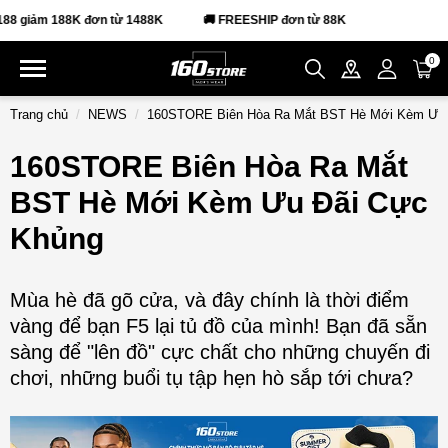
 giảm 188K đơn từ 1488K
🚚 FREESHIP đơn từ 88K
0
Trang chủ
NEWS
160STORE Biên Hòa Ra Mắt BST Hè Mới Kèm Ưu 
160STORE Biên Hòa Ra Mắt
BST Hè Mới Kèm Ưu Đãi Cực
Khủng
Mùa hè đã gõ cửa, và đây chính là thời điểm
vàng để bạn F5 lại tủ đồ của mình! Bạn đã sẵn
sàng để "lên đồ" cực chất cho những chuyến đi
chơi, những buổi tụ tập hẹn hò sắp tới chưa?