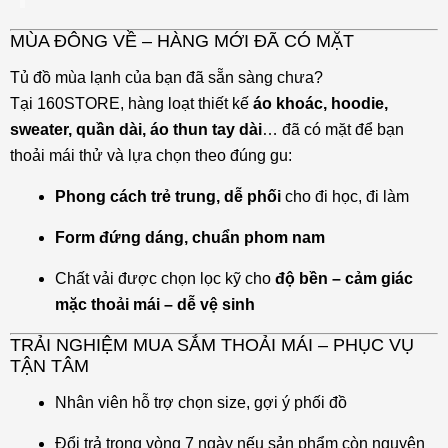
MÙA ĐÔNG VỀ – HÀNG MỚI ĐÃ CÓ MẶT
Tủ đồ mùa lạnh của bạn đã sẵn sàng chưa?
Tại 160STORE, hàng loạt thiết kế
áo khoác, hoodie,
sweater, quần dài, áo thun tay dài
… đã có mặt để bạn
thoải mái thử và lựa chọn theo đúng gu:
Phong cách trẻ trung, dễ phối
cho đi học, đi làm
Form đứng dáng, chuẩn phom nam
Chất vải được chọn lọc kỹ cho
độ bền – cảm giác
mặc thoải mái – dễ vệ sinh
TRẢI NGHIỆM MUA SẮM THOẢI MÁI – PHỤC VỤ
TẬN TÂM
Nhân viên hỗ trợ chọn size, gợi ý phối đồ
Đổi trả trong vòng 7 ngày nếu sản phẩm còn nguyên