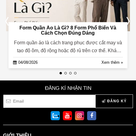
Form Quần Áo Là Gì? 8 Form Phổ Biến Và
Cách Chọn Đúng Dáng
Form quần áo là cách trang phục được cắt may và
tạo độ ôm, độ rộng hoặc độ rủ trên cơ thể. Khác
với size chỉ thể hiện...
04/08/2026
Xem thêm »
ĐĂNG KÍ NHẬN TIN
ĐĂNG KÝ
GIỚI THIỆU