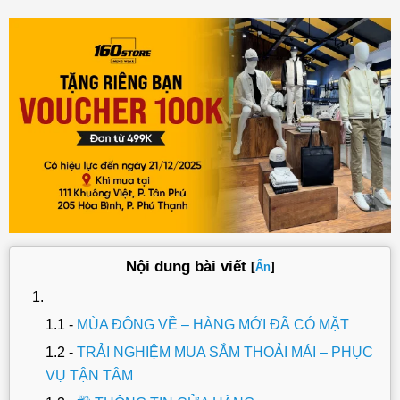
Nội dung bài viết
[
]
Ẩn
MÙA ĐÔNG VỀ – HÀNG MỚI ĐÃ CÓ MẶT
TRẢI NGHIỆM MUA SẮM THOẢI MÁI – PHỤC
VỤ TẬN TÂM