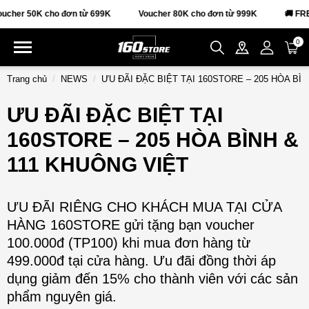
her 50K cho đơn từ 699K
Voucher 80K cho đơn từ 999K
🚚 FREE
0
Trang chủ
NEWS
ƯU ĐÃI ĐẶC BIỆT TẠI 160STORE – 205 HÒA BÌ
ƯU ĐÃI ĐẶC BIỆT TẠI
160STORE – 205 HÒA BÌNH &
111 KHUÔNG VIỆT
ƯU ĐÃI RIÊNG CHO KHÁCH MUA TẠI CỬA
HÀNG 160STORE gửi tặng bạn voucher
100.000đ (TP100) khi mua đơn hàng từ
499.000đ tại cửa hàng. Ưu đãi đồng thời áp
dụng giảm đến 15% cho thành viên với các sản
phẩm nguyên giá.