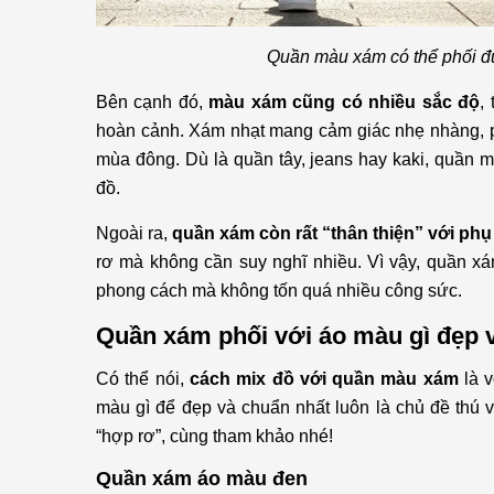
Quần màu xám có thể phối đư
Bên cạnh đó,
màu xám cũng có nhiều sắc độ
,
hoàn cảnh. Xám nhạt mang cảm giác nhẹ nhàng, p
mùa đông. Dù là quần tây, jeans hay kaki, quần m
đồ.
Ngoài ra,
quần xám còn rất “thân thiện” với phụ
rơ mà không cần suy nghĩ nhiều. Vì vậy, quần x
phong cách mà không tốn quá nhiều công sức.
Quần xám phối với áo màu gì đẹp 
Có thể nói,
cách mix đồ với quần màu xám
là v
màu gì để đẹp và chuẩn nhất luôn là chủ đề thú 
“hợp rơ”, cùng tham khảo nhé!
Quần xám áo màu đen