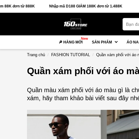
Nhập mã D188 GIẢM 188K đơn từ 1.488K
🚚 FREESHIP đơn từ 88K
New
🔎 HÀNG MỚI
SẢN PHẨM
ÁO N
Trang chủ
FASHION TUTORIAL
Quần xám phối với áo 
Quần xám phối với áo mà
Quần màu xám phối với áo màu gì là ch
xám, hãy tham khảo bài viết sau đây nh