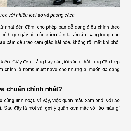
ợc với nhiều loại áo và phong cách
 từ nhạt đến đậm, cho phép bạn dễ dàng điều chỉnh theo
hù hợp ngày hè, còn xám đậm lại ấm áp, sang trọng cho
àu xám đều tạo cảm giác hài hòa, không rối mắt khi phối
 kiện
. Giày đen, trắng hay nâu, túi xách, thắt lưng đều hợp
ám chính là items must have cho những ai muốn đa dạng
và chuẩn chỉnh nhất?
ô cùng linh hoạt. Vì vậy, việc quần màu xám phối với áo
vị. Sau đây là một vài gợi ý quần xám mặc với áo màu gì