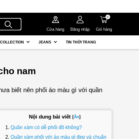
0
Cửa hàng
Đăng nhập
Giỏ hàng
COLLECTION
JEANS
TIN THỜI TRANG
 cho nam
ưa biết nên phối áo màu gì với quần
Nội dung bài viết
[
]
Ẩn
Quần xám có dễ phối đồ không?
Quần xám phối với áo màu gì đẹp và chuẩn