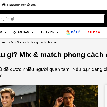
ĐỒ HÈ
AM
QUẦN NAM
PHỤ KIỆN
SALE 8.8
màu gì? Mix & match phong cách cho nam
u gì? Mix & match phong cách
ủ đề được nhiều người quan tâm. Nếu bạn đang ch
é!