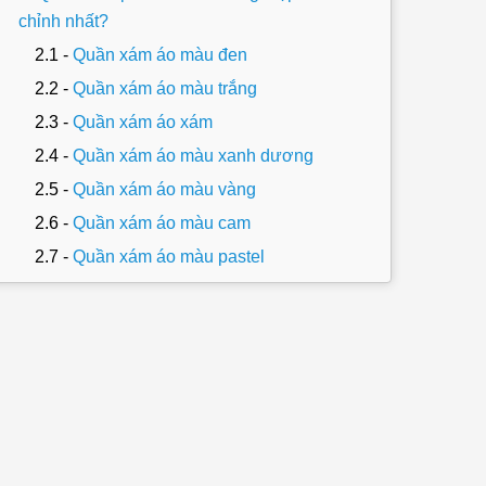
chỉnh nhất?
Quần xám áo màu đen
Quần xám áo màu trắng
Quần xám áo xám
Quần xám áo màu xanh dương
Quần xám áo màu vàng
Quần xám áo màu cam
Quần xám áo màu pastel
Quần xám áo màu be
Quần xám áo màu nâu
Những items quần xám được yêu thích tại
160STORE
Quần tây xám
Quần jeans xám