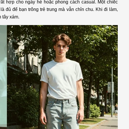
rất hợp cho ngày hè hoặc phong cách casual. Một chiếc
à đủ để bạn trông trẻ trung mà vẫn chỉn chu. Khi đi làm,
n tây xám.