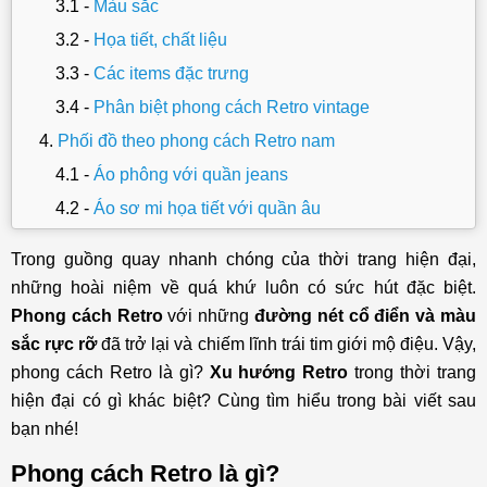
Màu sắc
Họa tiết, chất liệu
Các items đặc trưng
Phân biệt phong cách Retro vintage
Phối đồ theo phong cách Retro nam
Áo phông với quần jeans
Áo sơ mi họa tiết với quần âu
Áo khoác da với quần jeans
Trong guồng quay nhanh chóng của thời trang hiện đại,
Áo khoác bomber với quần jeans
những hoài niệm về quá khứ luôn có sức hút đặc biệt.
Áo khoác denim với quần jeans
Phong cách Retro
với những
đường nét cổ điển và màu
Áo phông với quần tây
sắc rực rỡ
đã trở lại và chiếm lĩnh trái tim giới mộ điệu. Vậy,
phong cách Retro là gì?
Xu hướng Retro
trong thời trang
Áo sơ mi cuban với quần tây
hiện đại có gì khác biệt? Cùng tìm hiểu trong bài viết sau
Quần yếm chữ Y với áo thun
bạn nhé!
Quần tây caro, áo sơ mi và blazer dạ
Phong cách Retro là gì?
Áo tanktop và quần short