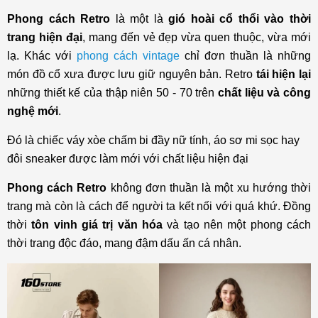
Bí quyết mix & match trang phục Retro cho nàng
Phong cách Retro
là một là
gió hoài cổ thổi vào thời
trang hiện đại
, mang đến vẻ đẹp vừa quen thuộc, vừa mới
Phối áo blazer và áo thun ôm
lạ. Khác với
phong cách vintage
chỉ đơn thuần là những
Áo blouse và chân váy dài
món đồ cổ xưa được lưu giữ nguyên bản. Retro
tái hiện lại
Áo sơ mi chấm bi với chân váy bút chì
những thiết kế của thập niên 50 - 70 trên
chất liệu và công
Áo phông và quần skinny jeans
nghệ mới
.
Áo cổ sen với chân váy chữ A
Đó là chiếc váy xòe chấm bi đầy nữ tính, áo sơ mi sọc hay
Set váy caro
đôi sneaker được làm mới với chất liệu hiện đại
Áo cổ vest với chân váy chữ A hoặc quần short
Phong cách Retro
không đơn thuần là một xu hướng thời
Quần Culottes với áo sơ mi hoặc vest
trang mà còn là cách để người ta kết nối với quá khứ. Đồng
Áo cardigan với chân váy dài
thời
tôn vinh giá trị văn hóa
và tạo nên một phong cách
Đầm liền thân họa tiết hoa nhí
thời trang độc đáo, mang đậm dấu ấn cá nhân.