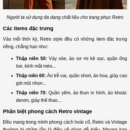
Người ta sử dụng đa dạng chất liệu cho trang phục Retro
Các items đặc trưng
Vào mỗi thời kỳ, Retro style đều có những item đặc trưng
riêng, chẳng hạn như:
Thập niên 50:
Váy xòe, áo sơ mi kẻ sọc, quần ống
loe, kính mắt mèo...
Thập niên 60:
Áo trễ vai, quần short, áo hoa, giày cao
gót mũi nhọn...
Thập niên 70:
Quần yếm, áo thun in hình, áo khoác
denim, giày thể thao…
Phân biệt phong cách Retro vintage
Đều mang trong mình phong cách hoài cổ, Retro và Vintage
thường bị nhầm lẫn là điều vô dùng dễ hiểu. Nhưng bạn