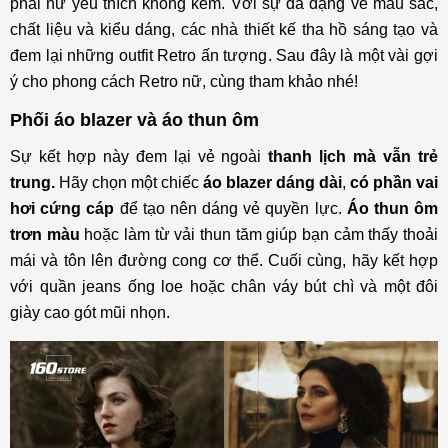
phái nữ yêu thích không kém. Với sự đa dạng về màu sắc,
chất liệu và kiểu dáng, các nhà thiết kế tha hồ sáng tạo và
đem lại những outfit Retro ấn tượng. Sau đây là một vài gợi
ý cho phong cách Retro nữ, cùng tham khảo nhé!
Phối áo blazer và áo thun ôm
Sự kết hợp này đem lại vẻ ngoài
thanh lịch mà vẫn trẻ
trung.
Hãy chọn một chiếc
áo blazer dáng dài
,
có phần vai
hơi cứng cáp
để tạo nên dáng vẻ quyền lực.
Áo thun ôm
trơn màu
hoặc làm từ vải thun tăm giúp bạn cảm thấy thoải
mái và tôn lên đường cong cơ thể. Cuối cùng, hãy kết hợp
với quần jeans ống loe hoặc chân váy bút chì và một đôi
giày cao gót mũi nhọn.