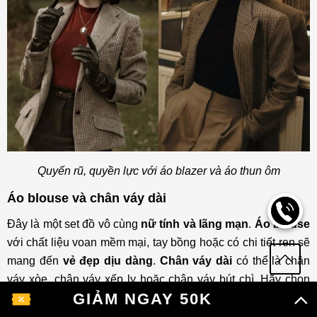
Quyến rũ, quyền lực với áo blazer và áo thun ôm
Áo blouse và chân váy dài
Đây là một set đồ vô cùng
nữ tính và lãng mạn
.
Áo blouse
với chất liệu voan mềm mại, tay bồng hoặc có chi tiết ren sẽ
mang đến
vẻ đẹp dịu dàng
.
Chân váy dài
có thể là chân
váy xòe, chân váy xếp ly hoặc chân váy bút chì. Hãy chọn
GIẢM NGAY 50K
những
màu sắc pastel nhẹ nhàng
như hồng phấn, xanh
nhạt hoặc trắng để tăng thêm vẻ ngọt ngào.