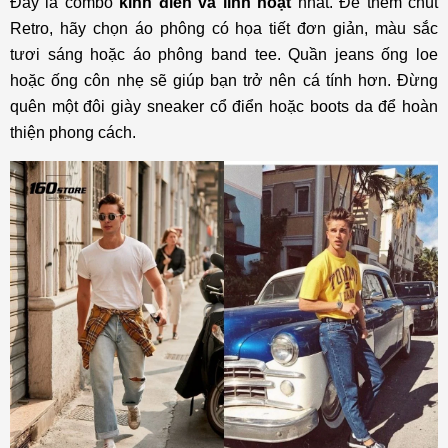
Đây là combo
kinh điển và linh hoạt
nhất. Để thêm chút
Retro, hãy chọn áo phông có họa tiết đơn giản, màu sắc
tươi sáng hoặc áo phông band tee. Quần jeans ống loe
hoặc ống côn nhẹ sẽ giúp bạn trở nên cá tính hơn. Đừng
quên một đôi giày sneaker cổ điển hoặc boots da để hoàn
thiện phong cách.