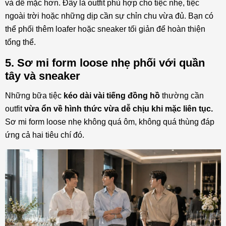
và dễ mặc hơn. Đây là outfit phù hợp cho tiệc nhẹ, tiệc
ngoài trời hoặc những dịp cần sự chỉn chu vừa đủ. Bạn có
thể phối thêm loafer hoặc sneaker tối giản để hoàn thiện
tổng thể.
5. Sơ mi form loose nhẹ phối với quần
tây và sneaker
Những bữa tiệc
kéo dài vài tiếng đồng hồ
thường cần
outfit
vừa ổn về hình thức vừa dễ chịu khi mặc liên tục.
Sơ mi form loose nhẹ không quá ôm, không quá thùng đáp
ứng cả hai tiêu chí đó.