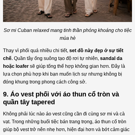
Sơ mi Cuban relaxed mang tinh thần phóng khoáng cho tiệc
mùa hè
Thay vì phối quá nhiều chi tiết,
set đồ này đẹp ở sự tiết
chế.
Quần tây ống suông tạo độ rơi tự nhiên,
sandal da
hoặc loafer
sẽ giúp tổng thể hợp không gian hơn. Đây là
lựa chọn phù hợp khi bạn muốn lịch sự nhưng không bị
đóng khung trong phong cách công sở.
9. Áo vest phối với áo thun cổ tròn và
quần tây tapered
Không phải lúc nào áo vest cũng cần đi cùng sơ mi và cà
vạt. Trong những buổi tiệc bán trang trọng, áo thun cổ tròn
giúp bộ vest trở nên nhẹ hơn, hiện đại hơn và bớt cảm giác