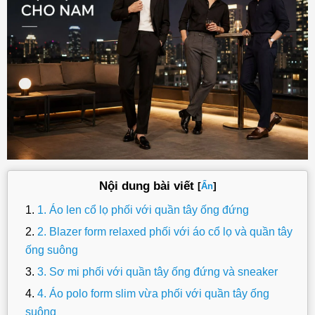
Nội dung bài viết
[
]
Ẩn
1. Áo len cổ lọ phối với quần tây ống đứng
2. Blazer form relaxed phối với áo cổ lọ và quần tây
ống suông
3. Sơ mi phối với quần tây ống đứng và sneaker
4. Áo polo form slim vừa phối với quần tây ống
suông