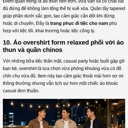
Điểm quan trọng là áo thun nên trơn, vừa vặn và có chất vải
đủ đứng để không làm tổng thể bị xuề xòa. Quần tây tapered
giúp phần dưới sắc gọn, tạo cảm giác cân đối khi đứng
hoặc di chuyển. Đây là
trang phục đi tiệc cho nam
phù
hợp với tiệc tối, khai trương hoặc tiệc công ty.
10. Áo overshirt form relaxed phối với áo
thun và quần chinos
Với những bữa tiệc thân mật, casual party hoặc buổi gặp gỡ
bạn bè, overshirt là lựa chọn vừa phóng khoáng vừa có độ
chỉn chu vừa đủ. Item này tạo cảm giác thoải mái hơn sơ mi
thông thường nhưng vẫn lịch sự hơn một chiếc áo khoác
casual đơn thuần.