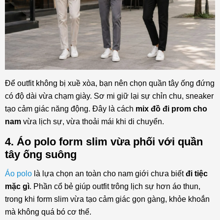
Để outfit không bị xuề xòa, bạn nên chọn quần tây ống đứng
có độ dài vừa chạm giày. Sơ mi giữ lại sự chỉn chu, sneaker
tạo cảm giác năng động. Đây là cách
mix đồ đi prom cho
nam
vừa lịch sự, vừa thoải mái khi di chuyển.
4. Áo polo form slim vừa phối với quần
tây ống suông
Áo polo
là lựa chọn an toàn cho nam giới chưa biết
đi tiệc
mặc gì
. Phần cổ bẻ giúp outfit trông lịch sự hơn áo thun,
trong khi form slim vừa tạo cảm giác gọn gàng, khỏe khoắn
mà không quá bó cơ thể.