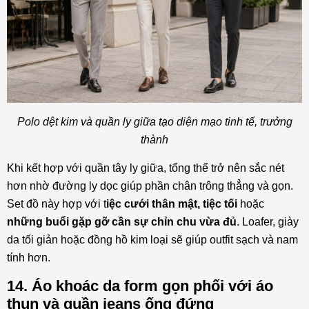
Polo dệt kim và quần ly giữa tạo diện mạo tinh tế, trưởng
thành
Khi kết hợp với quần tây ly giữa, tổng thể trở nên sắc nét
hơn nhờ đường ly dọc giúp phần chân trông thẳng và gọn.
Set đồ này hợp với t
iệc cưới thân mật, tiệc tối
hoặc
những buổi gặp gỡ cần sự chỉn chu vừa đủ
. Loafer, giày
da tối giản hoặc đồng hồ kim loại sẽ giúp outfit sạch và nam
tính hơn.
14. Áo khoác da form gọn phối với áo
thun và quần jeans ống đứng