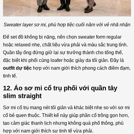
Sweater layer sơ mi, phù hợp tiệc cuối năm với vẻ nhã nhặn
Để set đồ không bị nặng, nên chọn sweater form regular
hoặc relaxed nhẹ, chất liệu vừa phải và màu sắc trung tính.
Quần tây ống đứng giữ lại sự trưởng thành cho tổng thể,
đặc biệt khi phối cùng loafer hoặc giày da tối giản. Đây là
outfit dự tiệc
hợp với nam giới thích phong cách điềm đạm,
tinh tế.
12. Áo sơ mi cổ trụ phối với quần tây
slim straight
Sơ mi cổ trụ mang nét tối giản và khác biệt nhẹ so với sơ mi
cổ bẻ quen thuộc. Thiết kế này giúp phần cổ trông gọn hơn,
tạo cảm giác thanh lịch nhưng không quá phổ thông, phù
hợp với nam giới thích sự tinh tế vừa phải.