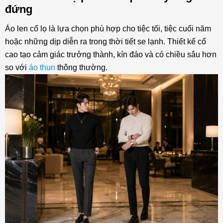
giữa
đứng
14. Áo khoác da form gọn phối với áo thun và quần
Áo len cổ lọ là lựa chọn phù hợp cho tiệc tối, tiệc cuối năm
jeans ống đứng
hoặc những dịp diễn ra trong thời tiết se lạnh. Thiết kế cổ
Kết luận
cao tạo cảm giác trưởng thành, kín đáo và có chiều sâu hơn
so với
áo thun
thông thường.