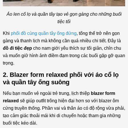
Áo len cổ lọ và quần tây tạo vẻ gọn gàng cho những buổi
tiệc tối
Khi
phối đồ cùng quần tây ống đứng
, tổng thể trở nên gọn
gàng và thanh lịch mà không cần quá nhiều chi tiết. Đây là
đồ đi tiệc đẹp
cho nam giới yêu thích sự tối giản, chỉn chu
và muốn giữ hình ảnh điềm đạm trong các buổi gặp gỡ quan
trọng.
2. Blazer form relaxed phối với áo cổ lọ
và quần tây ống suông
Nếu bạn muốn vẻ ngoài trẻ trung, lịch thiệp
blazer form
relaxed
sẽ giúp outfit trông hiện đại hơn so với blazer ôm
cứng truyền thống. Phần vai và thân áo có độ rộng vừa phải,
tạo cảm giác thoải mái khi di chuyển hoặc tham gia những
buổi tiệc kéo dài.