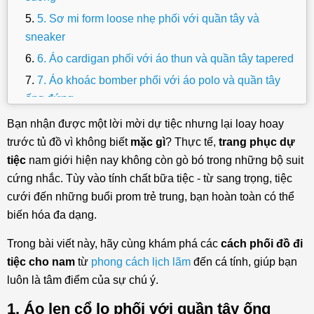
5. Sơ mi form loose nhẹ phối với quần tây và
sneaker
6. Áo cardigan phối với áo thun và quần tây tapered
7. Áo khoác bomber phối với áo polo và quần tây
ống đứng
8. Sơ mi Cuban form relaxed phối với quần tây ống
Bạn nhận được một lời mời dự tiệc nhưng lại loay hoay
suông
trước tủ đồ vì không biết
mặc gì
? Thực tế,
trang phục dự
tiệc
nam giới hiện nay không còn gò bó trong những bộ suit
9. Áo vest phối với áo thun cổ tròn và quần tây
cứng nhắc. Tùy vào tính chất bữa tiệc - từ sang trọng, tiệc
tapered
cưới đến những buổi prom trẻ trung, bạn hoàn toàn có thể
10. Áo overshirt form relaxed phối với áo thun và
biến hóa đa dạng.
quần chinos
11. Áo sweater phối với sơ mi và quần tây ống
Trong bài viết này, hãy cùng khám phá các
cách phối đồ đi
đứng
tiệc cho nam
từ
phong cách lịch lãm
đến cá tính, giúp bạn
luôn là tâm điểm của sự chú ý.
12. Áo sơ mi cổ trụ phối với quần tây slim straight
13. Áo polo dệt kim form gọn phối với quần tây ly
1. Áo len cổ lọ phối với quần tây ống