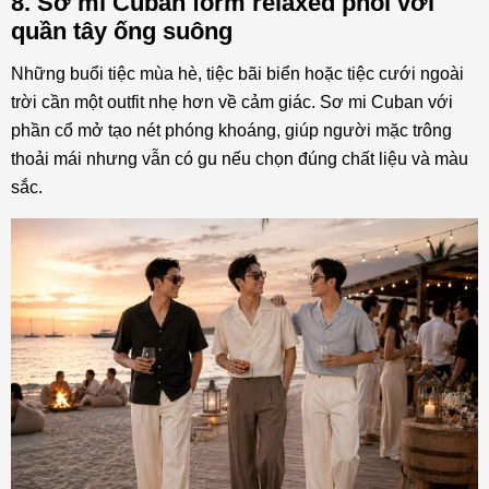
8. Sơ mi Cuban form relaxed phối với
quần tây ống suông
Những buổi tiệc mùa hè, tiệc bãi biển hoặc tiệc cưới ngoài
trời cần một outfit nhẹ hơn về cảm giác. Sơ mi Cuban với
phần cổ mở tạo nét phóng khoáng, giúp người mặc trông
thoải mái nhưng vẫn có gu nếu chọn đúng chất liệu và màu
sắc.