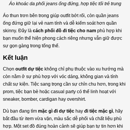
Áo khoác da phối jeans ống đứng, hợp tiệc tối trẻ trung
Áo thun trơn bên trong giúp outfit bớt rối, còn quần jeans
ống đứng giữ lại vẻ nam tính và dễ kiểm soát hơn quần
skinny. Đây là
cách phối đồ đi tiệc cho nam
phù hợp khi
bạn muốn thể hiện phong cách riêng nhưng vẫn giữ được
sự gọn gàng trong tổng thể.
Kết luận
Chọn
outfit dự tiệc
không chỉ phụ thuộc vào xu hướng mà
còn nằm ở sự phù hợp với vóc dáng, không gian và tính
chất sự kiện. Tiệc sang trọng cần sự chỉn chu hơn, trong khi
prom, tiệc bạn bè hoặc casual party có thể linh hoạt với
sneaker, bomber, cardigan hay overshirt.
Dù bạn đang tìm
mặc gì đi dự tiệc
hay
đi tiệc mặc gì
, hãy
bắt đầu từ item vừa vặn, màu sắc dễ phối và chất liệu phù
hợp. Một set đồ đúng hoàn cảnh sẽ giúp bạn tự tin hơn khi