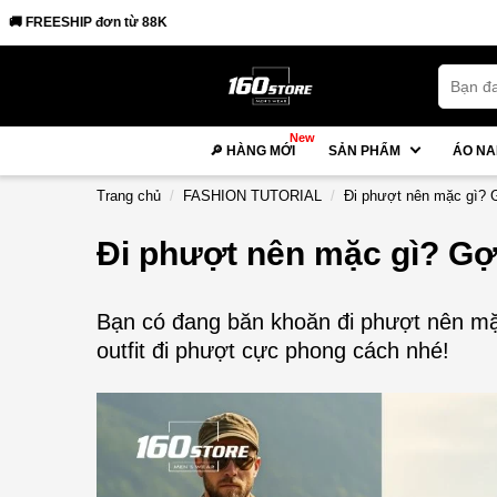
New
🔎 HÀNG MỚI
SẢN PHẨM
ÁO N
Trang chủ
FASHION TUTORIAL
Đi phượt nên mặc gì? G
Đi phượt nên mặc gì? Gợi
Bạn có đang băn khoăn đi phượt nên mặ
outfit đi phượt cực phong cách nhé!