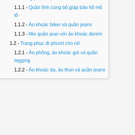
Quần lính cùng bộ giáp bảo hộ mô
tô
Áo khoác biker và quần jeans
Mix quần jean với áo khoác denim
Trang phục đi phượt cho nữ
Áo phông, áo khoác gió và quần
legging
Áo khoác da, áo thun và quần jeans
Áo sweater, chân váy dài và giày
thể thao
Tiêu chí lựa chọn trang phục đi phượt
Mặc đồ gì đi phượt vừa thoải mái vừa
chống nắng?
Phượt mùa mưa