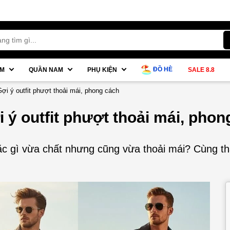
ĐỒ HÈ
AM
QUẦN NAM
PHỤ KIỆN
SALE 8.8
ợi ý outfit phượt thoải mái, phong cách
 ý outfit phượt thoải mái, phon
c gì vừa chất nhưng cũng vừa thoải mái? Cùng tha