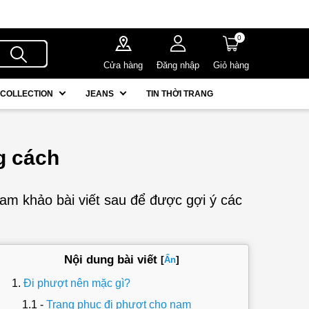
0
Cửa hàng
Đăng nhập
Giỏ hàng
COLLECTION
JEANS
TIN THỜI TRANG
g cách
m khảo bài viết sau để được gợi ý các
Nội dung bài viết
[
]
Ẩn
Đi phượt nên mặc gì?
Trang phục đi phượt cho nam