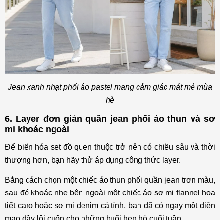
Jean xanh nhạt phối áo pastel mang cảm giác mát mẻ mùa
hè
6. Layer đơn giản quần jean phối áo thun và sơ
mi khoác ngoài
Để biến hóa set đồ quen thuộc trở nên có chiều sâu và thời
thượng hơn, bạn hãy thử áp dụng công thức layer.
Bằng cách chọn một chiếc áo thun phối quần jean trơn màu,
sau đó khoác nhẹ bên ngoài một chiếc áo sơ mi flannel họa
tiết caro hoặc sơ mi denim cá tính, bạn đã có ngay một diện
mạo đầy lôi cuốn cho những buổi hẹn hò cuối tuần.