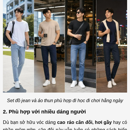
Set đồ jean và áo thun phù hợp đi học đi chơi hằng ngày
2. Phù hợp với nhiều dáng người
Dù bạn sở hữu vóc dáng
cao ráo cân đối, hơi gầy
hay có
phần mũm mĩm, cặp đôi này vẫn luôn có những cách biến