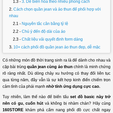
3. Dễ biến hóa theo nhiều phong cách
Cách chọn quần jean và áo thun để phối hợp với
nhau
Nguyên tắc cân bằng tỷ lệ
Chú ý đến độ dài của áo
Chất liệu vải quyết định form dáng
10+ cách phối đồ quần jean áo thun đẹp, dễ mặc
1. Quần jean xanh phối áo thun trắng trẻ trung,
Có những món đồ thời trang sinh ra là để dành cho nhau và
đơn giản
cặp bài trùng
quần jean cùng áo thun
chính là minh chứng
2. Quần jean ống suông phối áo thun oversize
rõ ràng nhất. Dù dòng chảy xu hướng có thay đổi liên tục
streetwear, phóng khoáng
qua từng năm, đây vẫn là sự kết hợp kinh điển chiếm trọn
3. Quần jean slim fit phối áo thun regular gọn
cảm tình của phái mạnh
nhờ tính ứng dụng cực cao.
gàng
Tuy nhiên, làm thế nào để biến tấu
set đồ basic này trở
4. Quần jean baggy phối áo thun graphic năng
nên có gu, cuốn hút
và không bị nhàm chán? Hãy cùng
động, trẻ trung
160STORE
khám phá cẩm nang phối đồ cực chất ngay
5. Quần jean xanh nhạt phối áo thun pastel nhẹ