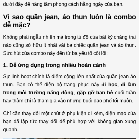
dưới đây để nâng tầm phong cách hằng ngày của bạn.
nhàng, hợp mùa hè
Vì sao quần jean, áo thun luôn là combo
6. Layer đơn giản quần jean phối áo thun và sơ
dễ mặc?
mi khoác ngoài
7. Smart-casual với quần jean phối áo thun nam
Không phải ngẫu nhiên mà trong tủ đồ của bất kỳ chàng trai
và blazer
nào cũng sở hữu ít nhất vài ba chiếc quần jean và áo thun.
8. Cá tính với quần jean rách phối áo thun basic
Sức hút của combo này đến từ ba yếu tố cốt lõi:
9. Phong cách bụi bặm với quần jean đen phối
1. Dễ ứng dụng trong nhiều hoàn cảnh
áo thun đen
Sự linh hoạt chính là điểm cộng lớn nhất của quần jean áo
10. Phá cách cùng quần jean phối áo thun và
thun. Bạn có thể diện bộ trang phục này
đi học, đi làm
áo khoác da/bomber
trong môi trường năng động
,
gặp gỡ bạn bè
cuối tuần
11. Đóng thùng lịch lãm phong cách retro cổ
hay thậm chí là tham gia vào những buổi dạo phố tối muộn.
điển
Chỉ cần thay đổi một chút ở phụ kiện đi kèm, diện mạo của
Outfit quần jean và áo thun nên chọn giày gì?
bạn đã lập tức thay đổi để phù hợp với không gian xung
Lời kết
quanh.