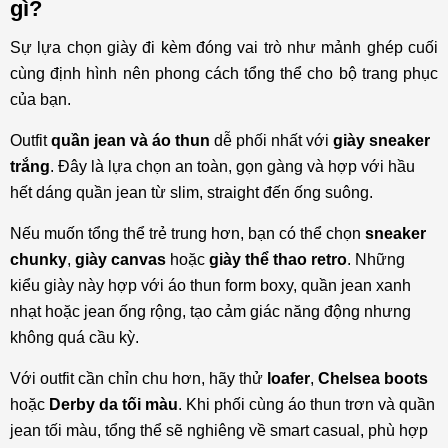
gì?
Sự lựa chọn giày đi kèm đóng vai trò như mảnh ghép cuối
cùng định hình nên phong cách tổng thể cho bộ trang phục
của bạn.
Outfit
quần jean và áo thun
dễ phối nhất với
giày sneaker
trắng
. Đây là lựa chọn an toàn, gọn gàng và hợp với hầu
hết dáng quần jean từ slim, straight đến ống suông.
Nếu muốn tổng thể trẻ trung hơn, bạn có thể chọn
sneaker
chunky
,
giày canvas
hoặc
giày thể thao retro
. Những
kiểu giày này hợp với áo thun form boxy, quần jean xanh
nhạt hoặc jean ống rộng, tạo cảm giác năng động nhưng
không quá cầu kỳ.
Với outfit cần chỉn chu hơn, hãy thử
loafer
,
Chelsea boots
hoặc
Derby da tối màu
. Khi phối cùng áo thun trơn và quần
jean tối màu, tổng thể sẽ nghiêng về smart casual, phù hợp