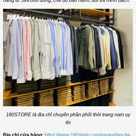
hàng từ 399.000 đồng, chế độ bảo hành, đổi trả minh bạch.
160STORE là địa chỉ chuyên phân phối thời trang nam uy
tín
Địa chỉ cửa hàng
:
https://www.160store.com/pages/lien-he