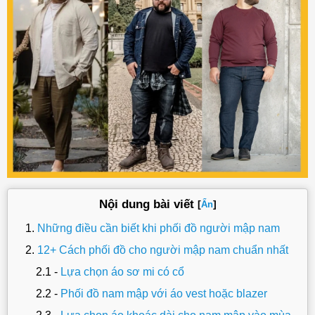
Nội dung bài viết
[
]
Ẩn
Những điều cần biết khi phối đồ người mập nam
12+ Cách phối đồ cho người mập nam chuẩn nhất
Lựa chọn áo sơ mi có cổ
Phối đồ nam mập với áo vest hoặc blazer