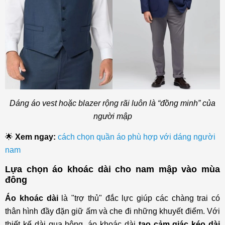
Dáng áo vest hoặc blazer rộng rãi luôn là “đồng minh” của
người mập
🌟
Xem ngay:
cách chọn quần áo phù hợp với dáng người
nam
Lựa chọn áo khoác dài cho nam mập vào mùa
đông
Áo khoác dài
là "trợ thủ" đắc lực giúp các chàng trai có
thân hình đầy đặn giữ ấm và che đi những khuyết điểm. Với
thiết kế dài qua hông, áo khoác dài
tạo cảm giác kéo dài