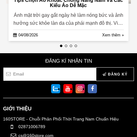
Tips Chọn Áo Khoác Chống Nắng Nam Và Các
Kiểu Áo Dễ Mặc
Ánh mặt trời gay gắt ngày hè làm nóng bức và ảnh
hưởng sức khỏe làn da của phái mạnh đô thị. Việc
tìm kiếm giải pháp ...
04/08/2026
Xem thêm »
ĐĂNG KÍ NHẬN TIN
ĐĂNG KÝ
GIỚI THIỆU
160STORE - Chuỗi Phân Phối Thời Trang Nam Chuẩn Hiệu
02871006789
cs@160store.com