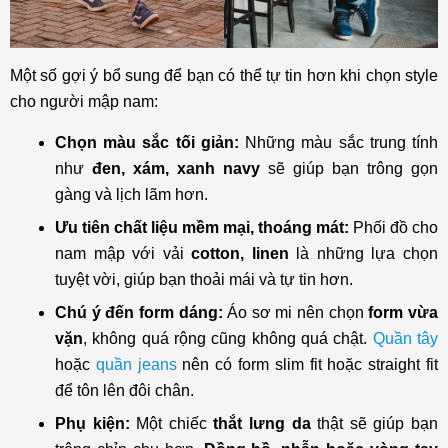
Một số gợi ý bổ sung để bạn có thể tự tin hơn khi chọn style
cho người mập nam:
Chọn màu sắc tối giản:
Những màu sắc trung tính
như
đen, xám, xanh navy
sẽ giúp bạn trông gọn
gàng và lịch lãm hơn.
Ưu tiên chất liệu mềm mại, thoáng mát:
Phối đồ cho
nam mập với vải
cotton, linen
là những lựa chọn
tuyệt vời, giúp bạn thoải mái và tự tin hơn.
Chú ý đến form dáng:
Áo sơ mi nên chọn
form vừa
vặn
, không quá rộng cũng không quá chật.
Quần tây
hoặc
quần jeans
nên có form slim fit hoặc straight fit
để tôn lên đôi chân.
Phụ kiện:
Một chiếc
thắt lưng da
thật sẽ giúp bạn