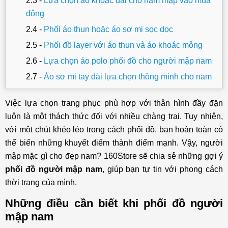
Lựa chọn áo khoác dài cho nam mập vào mùa
đông
Phối áo thun hoặc áo sơ mi sọc dọc
Phối đồ layer với áo thun và áo khoác mỏng
Lựa chọn áo polo phối đồ cho người mập nam
Áo sơ mi tay dài lựa chọn thông minh cho nam
mập
Việc lựa chọn trang phục phù hợp với thân hình đầy đặn
Chọn quần chinos hoặc jeans màu tối
luôn là một thách thức đối với nhiều chàng trai. Tuy nhiên,
Chọn quần ống suông rộng cho nam mập
với một chút khéo léo trong cách phối đồ, bạn hoàn toàn có
Nên tránh những trang phục có quá nhiều họa
thể biến những khuyết điểm thành điểm mạnh. Vậy, người
tiết
mập mặc gì cho đẹp nam? 160Store sẽ chia sẻ những gợi ý
Giới thiệu shop thời trang nam đáp ứng mọi vóc
phối đồ người mập nam
, giúp bạn tự tin với phong cách
dáng
thời trang của mình.
Những điều cần biết khi phối đồ người
mập nam